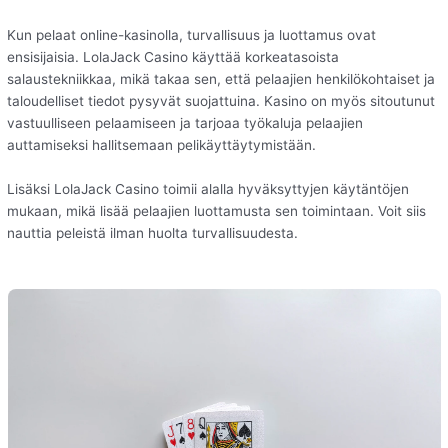
Kun pelaat online-kasinolla, turvallisuus ja luottamus ovat
ensisijaisia. LolaJack Casino käyttää korkeatasoista
salaustekniikkaa, mikä takaa sen, että pelaajien henkilökohtaiset ja
taloudelliset tiedot pysyvät suojattuina. Kasino on myös sitoutunut
vastuulliseen pelaamiseen ja tarjoaa työkaluja pelaajien
auttamiseksi hallitsemaan pelikäyttäytymistään.
Lisäksi LolaJack Casino toimii alalla hyväksyttyjen käytäntöjen
mukaan, mikä lisää pelaajien luottamusta sen toimintaan. Voit siis
nauttia peleistä ilman huolta turvallisuudesta.