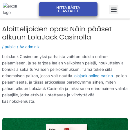
Hoppa
Men
HITTA BÄSTA
till
JÄMFÖR ELPRIS ELSKLING
JÄMFÖR ELPRIS ELMARK
ELAVTALET
innehåll
Aloittelijoiden opas: Näin pääset
alkuun LolaJack Casinolla
/
public
/ Av
admlnlx
LolaJack Casino on yksi parhaista vaihtoehdoista online-
pelaamiseen, ja se tarjoaa laajan valikoiman pelejä, houkuttelevia
bonuksia sekä turvallisen pelikokemuksen. Tämä tekee siitä
erinomaisen paikan, jossa voit nauttia
lolajack online casino
-pelien
pelaamisesta, ja tässä artikkelissa perehdymme siihen, miten
pääset alkuun LolaJack Casinolla ja miksi se on erinomainen valinta
pelaajille, jotka etsivät luotettavaa ja viihdyttävää
kasinokokemusta.