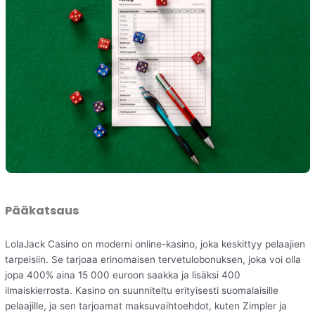
Pääkatsaus
LolaJack Casino on moderni online-kasino, joka keskittyy pelaajien
tarpeisiin. Se tarjoaa erinomaisen tervetulobonuksen, joka voi olla
jopa 400% aina 15 000 euroon saakka ja lisäksi 400
ilmaiskierrosta. Kasino on suunniteltu erityisesti suomalaisille
pelaajille, ja sen tarjoamat maksuvaihtoehdot, kuten Zimpler ja