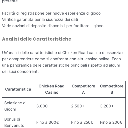
preferite.
Facilità di registrazione per nuove esperienze di gioco
Verifica garantita per la sicurezza dei dati
Varie opzioni di deposito disponibili per facilitare il gioco
Analisi delle Caratteristiche
Un’analisi delle caratteristiche di Chicken Road casino è essenziale
per comprendere come si confronta con altri casinò online. Ecco
una panoramica delle caratteristiche principali rispetto ad alcuni
dei suoi concorrenti.
Chicken Road
Competitore
Competitore
Caratteristica
Casino
A
B
Selezione di
3.000+
2.500+
3.200+
Giochi
Bonus di
Fino a 300€
Fino a 250€
Fino a 200€
Benvenuto