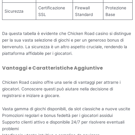
Certificazione
Firewall
Protezione
Sicurezza
SSL
Standard
Base
Da questa tabella è evidente che Chicken Road casino si distingue
per la sua vasta selezione di giochi e per un generoso bonus di
benvenuto. La sicurezza è un altro aspetto cruciale, rendendo la
piattaforma affidabile per i giocatori.
Vantaggi e Caratteristiche Aggiuntive
Chicken Road casino offre una serie di vantaggi per attrarre i
giocatori. Conoscere questi può aiutare nella decisione di
registrarsi e iniziare a giocare.
Vasta gamma di giochi disponibili, da slot classiche a nuove uscite
Promozioni regolari e bonus fedeltà per i giocatori assidui
Supporto clienti attivo e disponibile 24/7 per risolvere eventuali
problemi