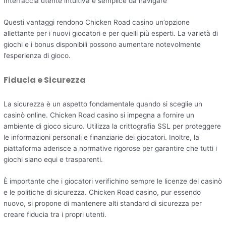
Interfaccia utente intuitiva e semplice da navigare
Questi vantaggi rendono Chicken Road casino un’opzione
allettante per i nuovi giocatori e per quelli più esperti. La varietà di
giochi e i bonus disponibili possono aumentare notevolmente
l’esperienza di gioco.
Fiducia e Sicurezza
La sicurezza è un aspetto fondamentale quando si sceglie un
casinò online. Chicken Road casino si impegna a fornire un
ambiente di gioco sicuro. Utilizza la crittografia SSL per proteggere
le informazioni personali e finanziarie dei giocatori. Inoltre, la
piattaforma aderisce a normative rigorose per garantire che tutti i
giochi siano equi e trasparenti.
È importante che i giocatori verifichino sempre le licenze del casinò
e le politiche di sicurezza. Chicken Road casino, pur essendo
nuovo, si propone di mantenere alti standard di sicurezza per
creare fiducia tra i propri utenti.