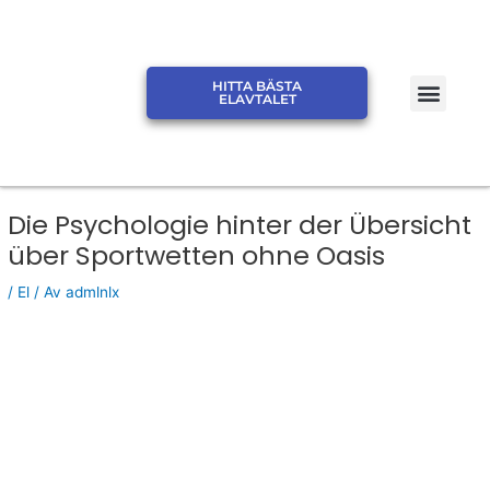
Hoppa
till
innehåll
Men
HITTA BÄSTA
JÄMFÖR ELPRIS ELSKLING
JÄMFÖR ELPRIS ELMARK
ELAVTALET
Die Psychologie hinter der Übersicht
über Sportwetten ohne Oasis
/
El
/ Av
admlnlx