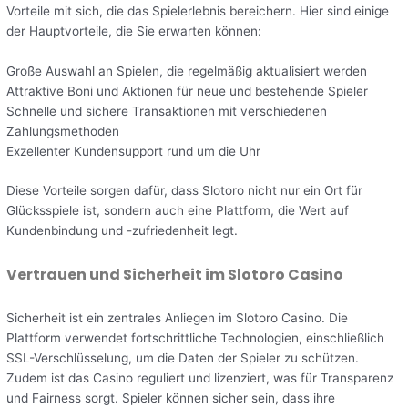
Vorteile mit sich, die das Spielerlebnis bereichern. Hier sind einige
der Hauptvorteile, die Sie erwarten können:
Große Auswahl an Spielen, die regelmäßig aktualisiert werden
Attraktive Boni und Aktionen für neue und bestehende Spieler
Schnelle und sichere Transaktionen mit verschiedenen
Zahlungsmethoden
Exzellenter Kundensupport rund um die Uhr
Diese Vorteile sorgen dafür, dass Slotoro nicht nur ein Ort für
Glücksspiele ist, sondern auch eine Plattform, die Wert auf
Kundenbindung und -zufriedenheit legt.
Vertrauen und Sicherheit im Slotoro Casino
Sicherheit ist ein zentrales Anliegen im Slotoro Casino. Die
Plattform verwendet fortschrittliche Technologien, einschließlich
SSL-Verschlüsselung, um die Daten der Spieler zu schützen.
Zudem ist das Casino reguliert und lizenziert, was für Transparenz
und Fairness sorgt. Spieler können sicher sein, dass ihre