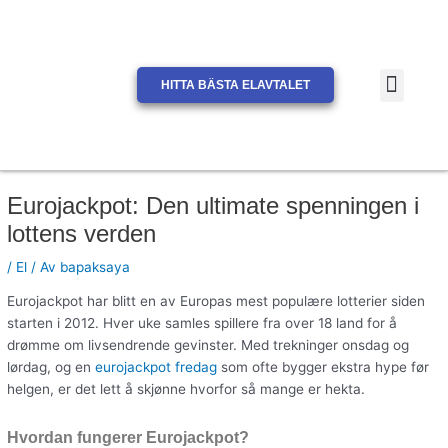
Hoppa
till
innehåll
Men
HITTA BÄSTA ELAVTALET
JÄMFÖR ELPRIS ELSKLING
JÄMFÖR ELPRIS ELMARKN
Eurojackpot: Den ultimate spenningen i
lottens verden
/
El
/ Av
bapaksaya
Eurojackpot har blitt en av Europas mest populære lotterier siden
starten i 2012. Hver uke samles spillere fra over 18 land for å
drømme om livsendrende gevinster. Med trekninger onsdag og
lørdag, og en
eurojackpot fredag
som ofte bygger ekstra hype før
helgen, er det lett å skjønne hvorfor så mange er hekta.
Hvordan fungerer Eurojackpot?