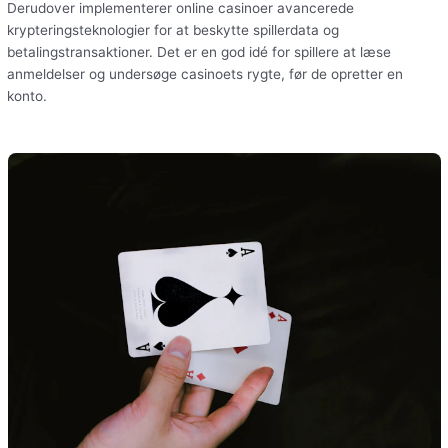
Derudover implementerer online casinoer avancerede
krypteringsteknologier for at beskytte spillerdata og
betalingstransaktioner. Det er en god idé for spillere at læse
anmeldelser og undersøge casinoets rygte, før de opretter en
konto.