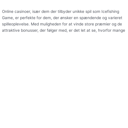
Online casinoer, især dem der tilbyder unikke spil som Icefishing
Game, er perfekte for dem, der ønsker en spændende og varieret
spilleoplevelse. Med muligheden for at vinde store præmier og de
attraktive bonusser, der følger med, er det let at se, hvorfor mange
spillere vælger at spille online. Den høje RTP på 97.10% samt
muligheden for at vinde op til 5000 gange indsatsen gør det til et
uovertruffen valg.
Ved at forstå de fordele, online casinoer tilbyder, samt hvordan
man kan drage fordel af bonusserne, kan spillere få mest muligt ud
af deres oplevelse. Uanset om du er ny til online gambling eller en
erfaren spiller, er der altid noget nyt at opdage i denne spændende
verden.
←
Föregående Inlägg
Nästa Inlägg
→
Elkoll