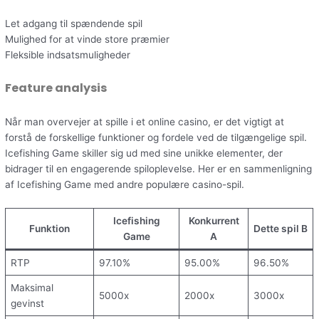
Let adgang til spændende spil
Mulighed for at vinde store præmier
Fleksible indsatsmuligheder
Feature analysis
Når man overvejer at spille i et online casino, er det vigtigt at
forstå de forskellige funktioner og fordele ved de tilgængelige spil.
Icefishing Game skiller sig ud med sine unikke elementer, der
bidrager til en engagerende spiloplevelse. Her er en sammenligning
af Icefishing Game med andre populære casino-spil.
Icefishing
Konkurrent
Funktion
Dette spil B
Game
A
RTP
97.10%
95.00%
96.50%
Maksimal
5000x
2000x
3000x
gevinst