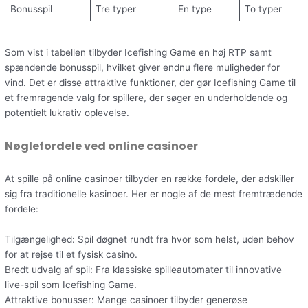
Bonusspil
Tre typer
En type
To typer
Som vist i tabellen tilbyder Icefishing Game en høj RTP samt
spændende bonusspil, hvilket giver endnu flere muligheder for
vind. Det er disse attraktive funktioner, der gør Icefishing Game til
et fremragende valg for spillere, der søger en underholdende og
potentielt lukrativ oplevelse.
Nøglefordele ved online casinoer
At spille på online casinoer tilbyder en række fordele, der adskiller
sig fra traditionelle kasinoer. Her er nogle af de mest fremtrædende
fordele:
Tilgængelighed: Spil døgnet rundt fra hvor som helst, uden behov
for at rejse til et fysisk casino.
Bredt udvalg af spil: Fra klassiske spilleautomater til innovative
live-spil som Icefishing Game.
Attraktive bonusser: Mange casinoer tilbyder generøse