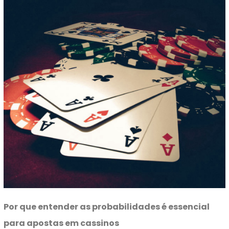
Por que entender as probabilidades é essencial
para apostas em cassinos