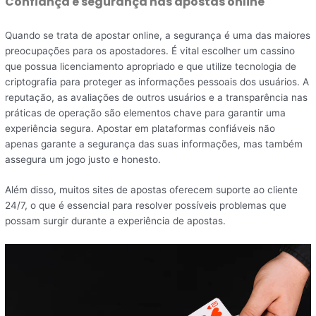
Confiança e segurança nas apostas online
Quando se trata de apostar online, a segurança é uma das maiores
preocupações para os apostadores. É vital escolher um cassino
que possua licenciamento apropriado e que utilize tecnologia de
criptografia para proteger as informações pessoais dos usuários. A
reputação, as avaliações de outros usuários e a transparência nas
práticas de operação são elementos chave para garantir uma
experiência segura. Apostar em plataformas confiáveis não
apenas garante a segurança das suas informações, mas também
assegura um jogo justo e honesto.
Além disso, muitos sites de apostas oferecem suporte ao cliente
24/7, o que é essencial para resolver possíveis problemas que
possam surgir durante a experiência de apostas.