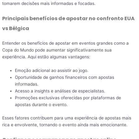
tomarem decisões mais informadas e focadas.
Principais benefícios de apostar no confronto EUA
vs Bélgica
Entender os benefícios de apostar em eventos grandes como a
Copa do Mundo pode aumentar significativamente sua
experiência. Aqui estão algumas vantagens:
Emoção adicional ao assistir ao jogo.
Oportunidade de ganhos financeiros com apostas
informadas.
Acesso a insights e análises de especialistas.
Promoções exclusivas oferecidas por plataformas de
apostas durante o evento.
Esses fatores contribuem para uma experiência de apostas mais
rica e envolvente, tornando o evento ainda mais emocionante.