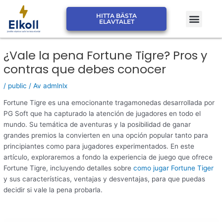
Hoppa
Men
till
HITTA BÄSTA
JÄMFÖR ELPRIS ELSKLING
JÄMFÖR ELPRIS ELMARK
ELAVTALET
innehåll
¿Vale la pena Fortune Tigre? Pros y
contras que debes conocer
/
public
/ Av
admlnlx
Fortune Tigre es una emocionante tragamonedas desarrollada por
PG Soft que ha capturado la atención de jugadores en todo el
mundo. Su temática de aventuras y la posibilidad de ganar
grandes premios la convierten en una opción popular tanto para
principiantes como para jugadores experimentados. En este
artículo, exploraremos a fondo la experiencia de juego que ofrece
Fortune Tigre, incluyendo detalles sobre
como jugar Fortune Tiger
y sus características, ventajas y desventajas, para que puedas
decidir si vale la pena probarla.