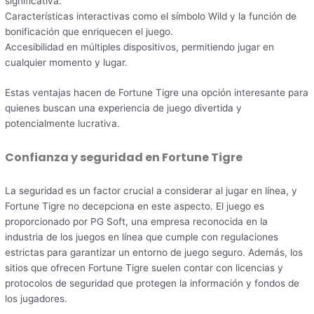
significativa.
Características interactivas como el símbolo Wild y la función de
bonificación que enriquecen el juego.
Accesibilidad en múltiples dispositivos, permitiendo jugar en
cualquier momento y lugar.
Estas ventajas hacen de Fortune Tigre una opción interesante para
quienes buscan una experiencia de juego divertida y
potencialmente lucrativa.
Confianza y seguridad en Fortune Tigre
La seguridad es un factor crucial a considerar al jugar en línea, y
Fortune Tigre no decepciona en este aspecto. El juego es
proporcionado por PG Soft, una empresa reconocida en la
industria de los juegos en línea que cumple con regulaciones
estrictas para garantizar un entorno de juego seguro. Además, los
sitios que ofrecen Fortune Tigre suelen contar con licencias y
protocolos de seguridad que protegen la información y fondos de
los jugadores.