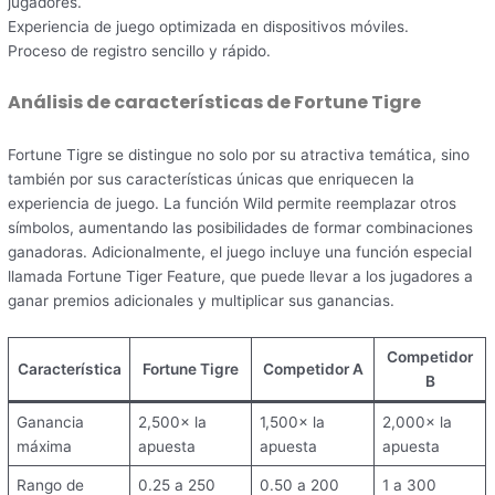
jugadores.
Experiencia de juego optimizada en dispositivos móviles.
Proceso de registro sencillo y rápido.
Análisis de características de Fortune Tigre
Fortune Tigre se distingue no solo por su atractiva temática, sino
también por sus características únicas que enriquecen la
experiencia de juego. La función Wild permite reemplazar otros
símbolos, aumentando las posibilidades de formar combinaciones
ganadoras. Adicionalmente, el juego incluye una función especial
llamada Fortune Tiger Feature, que puede llevar a los jugadores a
ganar premios adicionales y multiplicar sus ganancias.
Competidor
Característica
Fortune Tigre
Competidor A
B
Ganancia
2,500× la
1,500× la
2,000× la
máxima
apuesta
apuesta
apuesta
Rango de
0.25 a 250
0.50 a 200
1 a 300