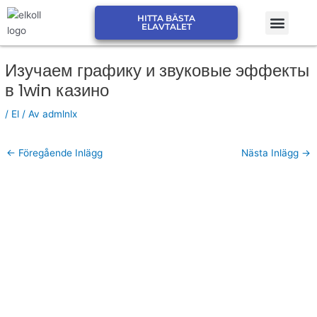
Hoppa
Men
HITTA BÄSTA
till
JÄMFÖR ELPRIS ELSKLING
JÄMFÖR ELPRIS ELMARK
ELAVTALET
innehåll
Изучаем графику и звуковые эффекты
в 1win казино
/
El
/ Av
admlnlx
←
Föregående Inlägg
Nästa Inlägg
→