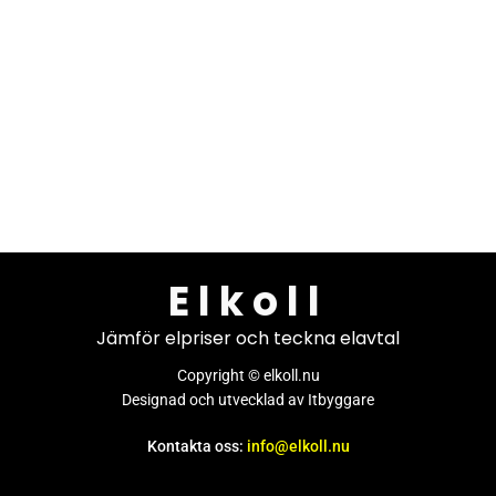
Elkoll
Jämför elpriser och teckna elavtal
Copyright © elkoll.nu
Designad och utvecklad av Itbyggare
Kontakta oss:
info@elkoll.nu