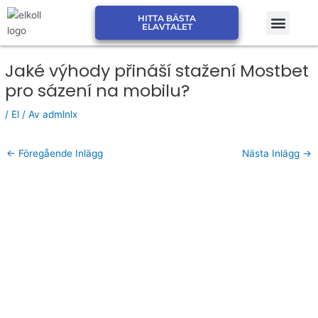
Hoppa
Men
HITTA BÄSTA
till
JÄMFÖR ELPRIS ELSKLING
JÄMFÖR ELPRIS ELMARK
ELAVTALET
innehåll
Jaké výhody přináší stažení Mostbet
pro sázení na mobilu?
/
El
/ Av
admlnlx
←
Föregående Inlägg
Nästa Inlägg
→