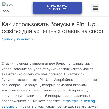
Hoppa
Men
HITTA BÄSTA
till
JÄMFÖR ELPRIS ELSKLING
JÄMFÖR ELPRIS ELMARK
ELAVTALET
innehåll
Как использовать бонусы в Pin-Up
casino для успешных ставок на спорт
/
public
/ Av
admlnlx
Ставки на спорт становятся все более популярными, и
использование бонусов от букмекерских контор может
значительно облегчить этот процесс. В частности,
букмекерская контора Pin-Up в Азербайджане предлагает
разнообразные бонусы, которые помогают игрокам
максимизировать свои шансы на успех. Например, для
получения дополнительной информации о различных
предложениях, вы можете посетить
https://pinup-betting-
az.com/ru/
и узнать о том, какие преимущества это может