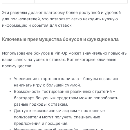
Эти разделы делают платформу более доступной и удобной
для пользователей, что позволяет легко находить нужную
информацию и события для ставок.
Ключевые преимущества бонусов и функционала
Использование бонусов в Pin-Up может значительно повысить
ваши шансы на успех в ставках. Вот некоторые ключевые
преимущества:
Увеличение стартового капитала – бонусы позволяют
начинать игру с большей суммой.
Возможность тестирования различных стратегий –
благодаря бонусным средствам можно попробовать
разные подходы к ставкам.
Доступ к эксклюзивным акциям – постоянные
пользователи могут получать специальные
предложения и поощрения.
Интуитивно понятный интерфейс – легкость в