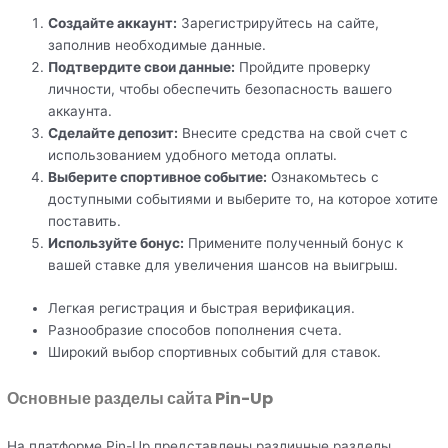
Создайте аккаунт:
Зарегистрируйтесь на сайте,
заполнив необходимые данные.
Подтвердите свои данные:
Пройдите проверку
личности, чтобы обеспечить безопасность вашего
аккаунта.
Сделайте депозит:
Внесите средства на свой счет с
использованием удобного метода оплаты.
Выберите спортивное событие:
Ознакомьтесь с
доступными событиями и выберите то, на которое хотите
поставить.
Используйте бонус:
Примените полученный бонус к
вашей ставке для увеличения шансов на выигрыш.
Легкая регистрация и быстрая верификация.
Разнообразие способов пополнения счета.
Широкий выбор спортивных событий для ставок.
Основные разделы сайта Pin-Up
На платформе Pin-Up представлены различные разделы,