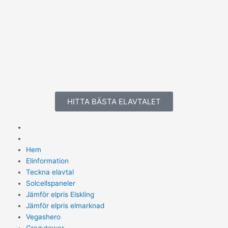
Hoppa
till
innehåll
HITTA BÄSTA ELAVTALET
Meny
Hem
Elinformation
Teckna elavtal
Solcellspaneler
Jämför elpris Elskling
Jämför elpris elmarknad
Vegashero