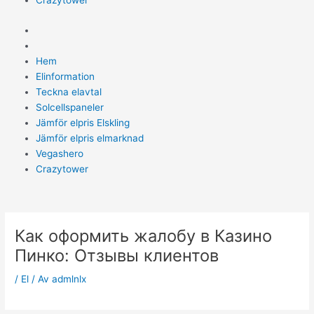
Crazytower
Hem
Elinformation
Teckna elavtal
Solcellspaneler
Jämför elpris Elskling
Jämför elpris elmarknad
Vegashero
Crazytower
Как оформить жалобу в Казино
Пинко: Отзывы клиентов
/
El
/ Av
admlnlx