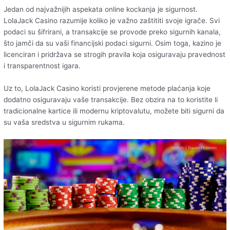
Jedan od najvažnijih aspekata online kockanja je sigurnost.
LolaJack Casino razumije koliko je važno zaštititi svoje igrače. Svi
podaci su šifrirani, a transakcije se provode preko sigurnih kanala,
što jamči da su vaši financijski podaci sigurni. Osim toga, kazino je
licenciran i pridržava se strogih pravila koja osiguravaju pravednost
i transparentnost igara.
Uz to, LolaJack Casino koristi provjerene metode plaćanja koje
dodatno osiguravaju vaše transakcije. Bez obzira na to koristite li
tradicionalne kartice ili modernu kriptovalutu, možete biti sigurni da
su vaša sredstva u sigurnim rukama.