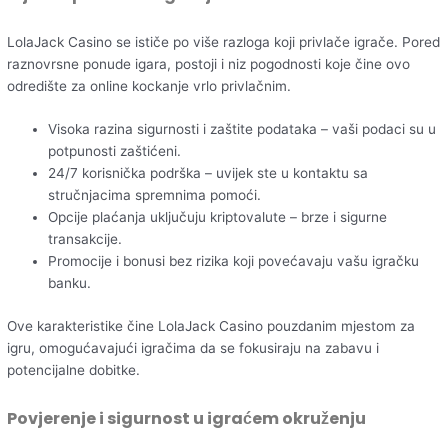
LolaJack Casino se ističe po više razloga koji privlače igrače. Pored
raznovrsne ponude igara, postoji i niz pogodnosti koje čine ovo
odredište za online kockanje vrlo privlačnim.
Visoka razina sigurnosti i zaštite podataka – vaši podaci su u
potpunosti zaštićeni.
24/7 korisnička podrška – uvijek ste u kontaktu sa
stručnjacima spremnima pomoći.
Opcije plaćanja uključuju kriptovalute – brze i sigurne
transakcije.
Promocije i bonusi bez rizika koji povećavaju vašu igračku
banku.
Ove karakteristike čine LolaJack Casino pouzdanim mjestom za
igru, omogućavajući igračima da se fokusiraju na zabavu i
potencijalne dobitke.
Povjerenje i sigurnost u igraćem okruženju