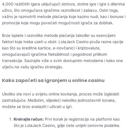
4,000 različitih igara uključujući slotove, stolne igre i igre s dilerima
uživo, što omogućava igračima raznolikost i zabavu. Osim toga,
važno je razmotriti metode plaćanja koje kazino nudi, kao i bonuse i
promocije koje mogu povećati mogućnosti igrača za dobitak.
Brze isplate i raznolike metode plaćanja također su esencijalni
faktori koje treba uzeti u obzir. LolaJack Casino pruža razne opcije
kao što su kreditne kartice, e-novčanici i kriptovalute,
omogućavajući igračima fleksibilnost i pogodnost prilikom
transakcija. Saznajte više o svim dostupnim metodama i kako one
utječu na vašu igračku strategiju.
Kako započeti sa igranjem u online casinu
Ukoliko ste novi u svijetu online kockanja, proces može izgledati
zastrašujuće. Međutim, slijedeći nekoliko jednostavnih koraka,
možete se brzo snalaziti i uživati u igri.
Kreirajte račun:
Prvi korak je registracija na platformi kao
što je LolaJack Casino, gdje ćete unijeti osnovne podatke.