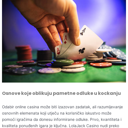
Osnove koje oblikuju pametne odluke u kockanju
Odabir online casina može biti izazovan zadatak, ali razumijevanje
osnovnih elemenata koji utječu na korisničko iskustvo može
pomoći igračima da donesu informirane odluke. Prvo, kvantiteta i
kvaliteta ponuđenih igara je ključna. LolaJack Casino nudi preko