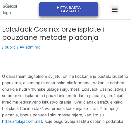
Hoppa
Men
HITTA BÄSTA
till
JÄMFÖR ELPRIS ELSKLING
JÄMFÖR ELPRIS ELMARK
ELAVTALET
innehåll
LolaJack Casino: brze isplate i
pouzdane metode plaćanja
/
public
/ Av
admlnlx
U današnjem digitalnom svijetu, online kockanje je postalo izuzetno
popularno, a s mnogim dostupnim platformama, važno je odabrati
onu koja nudi vrhunske usluge i sigurnost. LolaJack Casino izdvaja
se po brzim isplatama i pouzdanim metodama plaćanja, pružajući
igračima jedinstveno iskustvo igranja. Ovaj članak istražuje kako
LolaJack Casino olakšava proces kockanja kroz različite opcije
plaćanja, bonus ponude i sigurnosne mjere, kao što su
https://lolajack-hr.net/
koje osiguravaju zaštitu osobnih podataka.