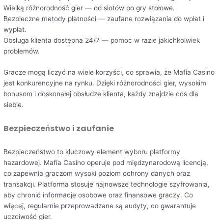
Wielką różnorodność gier — od slotów po gry stołowe.
Bezpieczne metody płatności — zaufane rozwiązania do wpłat i
wypłat.
Obsługa klienta dostępna 24/7 — pomoc w razie jakichkolwiek
problemów.
Gracze mogą liczyć na wiele korzyści, co sprawia, że Mafia Casino
jest konkurencyjne na rynku. Dzięki różnorodności gier, wysokim
bonusom i doskonałej obsłudze klienta, każdy znajdzie coś dla
siebie.
Bezpieczeństwo i zaufanie
Bezpieczeństwo to kluczowy element wyboru platformy
hazardowej. Mafia Casino operuje pod międzynarodową licencją,
co zapewnia graczom wysoki poziom ochrony danych oraz
transakcji. Platforma stosuje najnowsze technologie szyfrowania,
aby chronić informacje osobowe oraz finansowe graczy. Co
więcej, regularnie przeprowadzane są audyty, co gwarantuje
uczciwość gier.