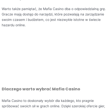
Warto także pamiętać, że Mafia Casino dba o odpowiedzialną grę.
Gracze mają dostęp do narzędzi, które pozwalają na zarządzanie
swoim czasem i budżetem, co jest niezwykle istotne w świecie
hazardu online.
Dlaczego warto wybrać Mafia Casino
Mafia Casino to doskonały wybór dla każdego, kto pragnie
spróbować swoich sił w grach online. Dzięki szerokiej ofercie gier,