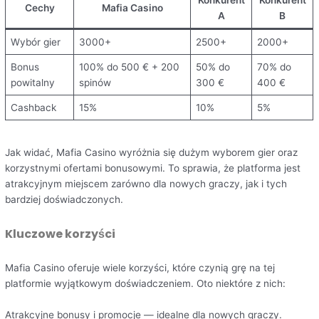
Konkurent
Konkurent
Cechy
Mafia Casino
A
B
Wybór gier
3000+
2500+
2000+
Bonus
100% do 500 € + 200
50% do
70% do
powitalny
spinów
300 €
400 €
Cashback
15%
10%
5%
Jak widać, Mafia Casino wyróżnia się dużym wyborem gier oraz
korzystnymi ofertami bonusowymi. To sprawia, że platforma jest
atrakcyjnym miejscem zarówno dla nowych graczy, jak i tych
bardziej doświadczonych.
Kluczowe korzyści
Mafia Casino oferuje wiele korzyści, które czynią grę na tej
platformie wyjątkowym doświadczeniem. Oto niektóre z nich:
Atrakcyjne bonusy i promocje — idealne dla nowych graczy.