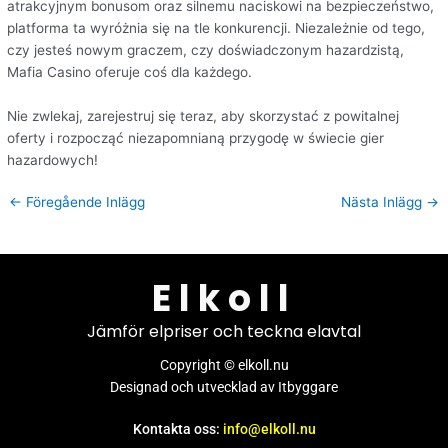
atrakcyjnym bonusom oraz silnemu naciskowi na bezpieczeństwo,
platforma ta wyróżnia się na tle konkurencji. Niezależnie od tego,
czy jesteś nowym graczem, czy doświadczonym hazardzistą,
Mafia Casino oferuje coś dla każdego.
Nie zwlekaj, zarejestruj się teraz, aby skorzystać z powitalnej
oferty i rozpocząć niezapomnianą przygodę w świecie gier
hazardowych!
←
Föregående Inlägg
Nästa Inlägg
→
Elkoll
Jämför elpriser och teckna elavtal
Copyright © elkoll.nu
Designad och utvecklad av Itbyggare
Kontakta oss:
info@elkoll.nu