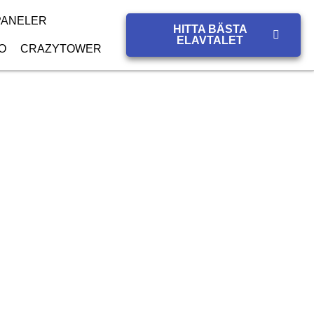
PANELER
HITTA BÄSTA
ELAVTALET
O
CRAZYTOWER