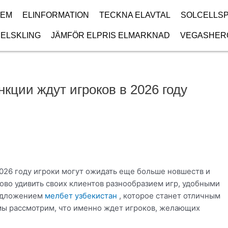
EM
ELINFORMATION
TECKNA ELAVTAL
SOLCELLS
 ELSKLING
JÄMFÖR ELPRIS ELMARKNAD
VEGASHER
нкции ждут игроков в 2026 году
2026 году игроки могут ожидать еще больше новшеств и
во удивить своих клиентов разнообразием игр, удобными
редложением
мелбет узбекистан
, которое станет отличным
 мы рассмотрим, что именно ждет игроков, желающих