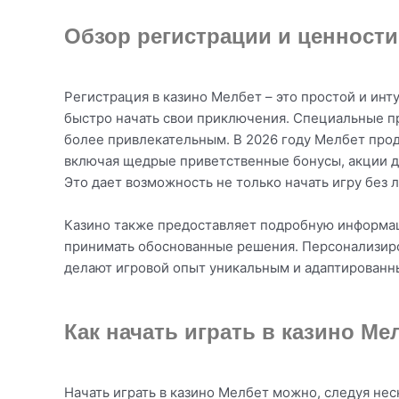
Обзор регистрации и ценности
Регистрация в казино Мелбет – это простой и ин
быстро начать свои приключения. Специальные п
более привлекательным. В 2026 году Мелбет про
включая щедрые приветственные бонусы, акции д
Это дает возможность не только начать игру без л
Казино также предоставляет подробную информаци
принимать обоснованные решения. Персонализиро
делают игровой опыт уникальным и адаптированн
Как начать играть в казино Ме
Начать играть в казино Мелбет можно, следуя не