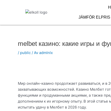
Hoppa
H
till
innehåll
JÄMFÖR ELPRIS
melbet казино: какие игры и фу
/
public
/ Av
admlnlx
Мир онлайн-казино продолжает развиваться, и в 
захватывающих возможностей. Казино Мелбет гото
функциями и продуманными акциями, а также п
дополнением к их игорному опыту. В этой статье
испытать удачу в Мелбет в 2026 году.