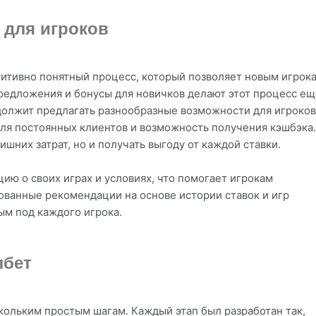
 для игроков
туитивно понятный процесс, который позволяет новым игрок
редложения и бонусы для новичков делают этот процесс ещ
должит предлагать разнообразные возможности для игроков
ля постоянных клиентов и возможность получения кэшбэка.
ишних затрат, но и получать выгоду от каждой ставки.
ю о своих играх и условиях, что помогает игрокам
ванные рекомендации на основе истории ставок и игр
ым под каждого игрока.
лбет
скольким простым шагам. Каждый этап был разработан так,