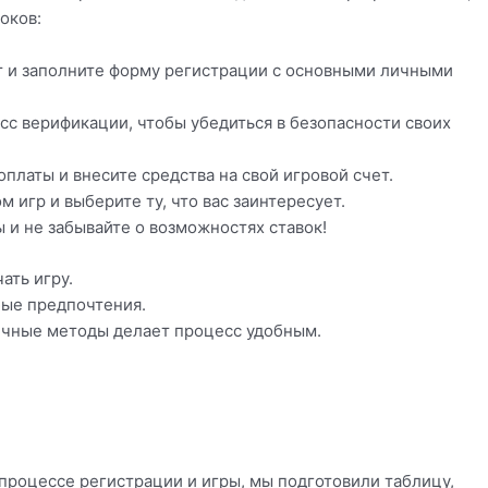
оков:
т и заполните форму регистрации с основными личными
с верификации, чтобы убедиться в безопасности своих
платы и внесите средства на свой игровой счет.
 игр и выберите ту, что вас заинтересует.
 и не забывайте о возможностях ставок!
ать игру.
бые предпочтения.
ичные методы делает процесс удобным.
 процессе регистрации и игры, мы подготовили таблицу,