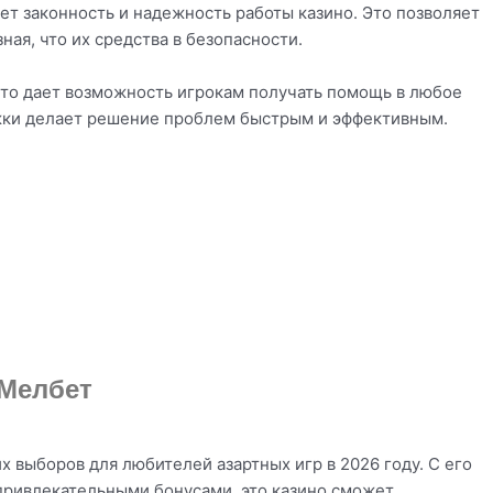
т законность и надежность работы казино. Это позволяет
ная, что их средства в безопасности.
что дает возможность игрокам получать помощь в любое
жки делает решение проблем быстрым и эффективным.
 Мелбет
 выборов для любителей азартных игр в 2026 году. С его
привлекательными бонусами, это казино сможет