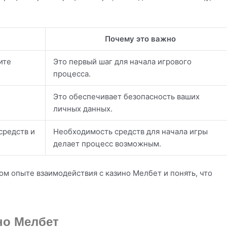
Почему это важно
ите
Это первый шаг для начала игрового
процесса.
Это обеспечивает безопасность ваших
личных данных.
средств и
Необходимость средств для начала игры
делает процесс возможным.
ом опыте взаимодействия с казино Мелбет и понять, что
но Мелбет