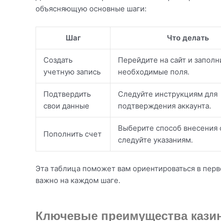
объясняющую основные шаги:
Шаг
Что делать
Создать
Перейдите на сайт и заполн
учетную запись
необходимые поля.
Подтвердить
Следуйте инструкциям для
свои данные
подтверждения аккаунта.
Выберите способ внесения 
Пополнить счет
следуйте указаниям.
Эта таблица поможет вам ориентироваться в перв
важно на каждом шаге.
Ключевые преимущества кази