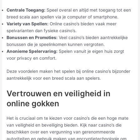
Centrale Toegang:
Speel overal en altijd met toegang tot een
breed scala aan spellen via je computer of smartphone.
Variety van Spellen:
Online casino’s bieden vaak meer
spelvarianten dan fysieke casino’s.
Bonussen en Promoties:
Veel casino’s bieden aantrekkelijke
bonussen die je speelinkomen kunnen vergroten.
Anonieme Spelervaring:
Spelen vanuit je eigen huis zorgt
voor privacy en comfort.
Deze voordelen maken het spelen bij online casino’s bijzonder
aantrekkelijk voor een breed scala aan spelers.
Vertrouwen en veiligheid in
online gokken
Het is cruciaal om te kiezen voor casino’s die een hoge mate
van veiligheid en beveiliging bieden. Kijk naar casino’s die
beschikken over een vergunning van gerenommeerde
autoriteiten en gebruik maken van encryptietechnologie om