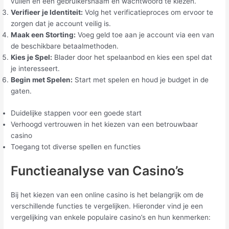
vullen en een gebruikersnaam en wachtwoord te kiezen.
Verifieer je Identiteit:
Volg het verificatieproces om ervoor te
zorgen dat je account veilig is.
Maak een Storting:
Voeg geld toe aan je account via een van
de beschikbare betaalmethoden.
Kies je Spel:
Blader door het spelaanbod en kies een spel dat
je interesseert.
Begin met Spelen:
Start met spelen en houd je budget in de
gaten.
Duidelijke stappen voor een goede start
Verhoogd vertrouwen in het kiezen van een betrouwbaar
casino
Toegang tot diverse spellen en functies
Functieanalyse van Casino’s
Bij het kiezen van een online casino is het belangrijk om de
verschillende functies te vergelijken. Hieronder vind je een
vergelijking van enkele populaire casino’s en hun kenmerken: