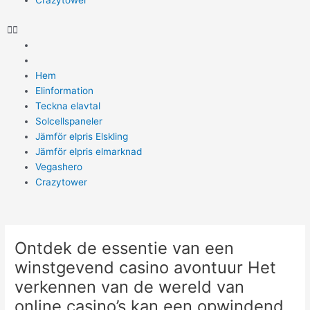
Crazytower
Hem
Elinformation
Teckna elavtal
Solcellspaneler
Jämför elpris Elskling
Jämför elpris elmarknad
Vegashero
Crazytower
Ontdek de essentie van een
winstgevend casino avontuur Het
verkennen van de wereld van
online casino’s kan een opwindend