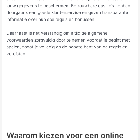
jouw gegevens te beschermen. Betrouwbare casino’s hebben
doorgaans een goede klantenservice en geven transparante
informatie over hun spelregels en bonussen.
Daarnaast is het verstandig om altijd de algemene
voorwaarden zorgvuldig door te nemen voordat je begint met
spelen, zodat je volledig op de hoogte bent van de regels en
vereisten.
Waarom kiezen voor een online