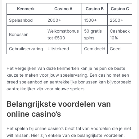
Kenmerk
Casino A
Casino B
Casino C
Spelaanbod
2000+
1500+
2500+
Welkomstbonus
50 gratis
Cashback
Bonussen
tot €500
spins
10%
Gebruikservaring
Uitstekend
Gemiddeld
Goed
Het vergelijken van deze kenmerken kan je helpen de beste
keuze te maken voor jouw speelervaring. Een casino met een
breed spelaanbod en aantrekkelijke bonussen kan bijvoorbeeld
aantrekkelijker zijn voor nieuwe spelers.
Belangrijkste voordelen van
online casino’s
Het spelen bij online casino’s biedt tal van voordelen die je niet
wilt missen. Hier zijn enkele van de belangrijkste voordelen: