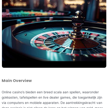
Main Overview
Online casino’s bieden een breed scala aan spellen, waaronder
gokkasten, tafelspellen en live dealer games, die toegankelijk zijn
via computers en mobiele apparaten. De aantrekkingskracht van
deze casino’s is niet alleen de kans op het winnen van geld, maar