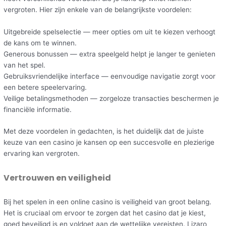
vergroten. Hier zijn enkele van de belangrijkste voordelen:
Uitgebreide spelselectie — meer opties om uit te kiezen verhoogt
de kans om te winnen.
Generous bonussen — extra speelgeld helpt je langer te genieten
van het spel.
Gebruiksvriendelijke interface — eenvoudige navigatie zorgt voor
een betere speelervaring.
Veilige betalingsmethoden — zorgeloze transacties beschermen je
financiële informatie.
Met deze voordelen in gedachten, is het duidelijk dat de juiste
keuze van een casino je kansen op een succesvolle en plezierige
ervaring kan vergroten.
Vertrouwen en veiligheid
Bij het spelen in een online casino is veiligheid van groot belang.
Het is cruciaal om ervoor te zorgen dat het casino dat je kiest,
goed beveiligd is en voldoet aan de wettelijke vereisten. Lizaro