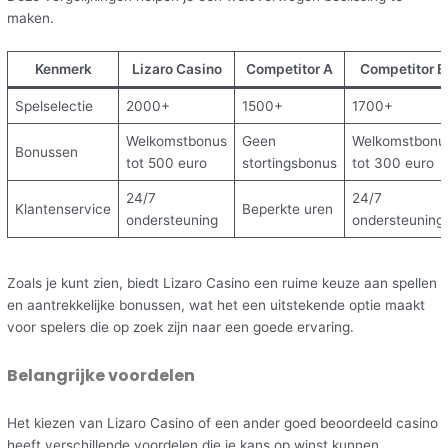
maken.
Kenmerk
Lizaro Casino
Competitor A
Competitor B
Spelselectie
2000+
1500+
1700+
Welkomstbonus
Geen
Welkomstbonu
Bonussen
tot 500 euro
stortingsbonus
tot 300 euro
24/7
24/7
Klantenservice
Beperkte uren
ondersteuning
ondersteuning
Zoals je kunt zien, biedt Lizaro Casino een ruime keuze aan spellen
en aantrekkelijke bonussen, wat het een uitstekende optie maakt
voor spelers die op zoek zijn naar een goede ervaring.
Belangrijke voordelen
Het kiezen van Lizaro Casino of een ander goed beoordeeld casino
heeft verschillende voordelen die je kans op winst kunnen