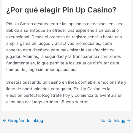
¿Por qué elegir Pin Up Casino?
Pin Up Casino destaca entre las opciones de casinos en línea
debido a su enfoque en ofrecer una experiencia de usuario
excepcional. Desde el proceso de registro sencillo hasta una
amplia gama de juegos y atractivas promociones, cada
aspecto está diseñado para maximizar la satisfacción del
jugador. Además, la seguridad y la transparencia son pilares
fundamentales, lo que permite a los usuarios disfrutar de su
tiempo de juego sin preocupaciones.
Si estás buscando un casino en línea confiable, emocionante y
lleno de oportunidades para ganar, Pin Up Casino es la
elección perfecta. Regístrate hoy y comienza tu aventura en
el mundo del juego en línea. ¡Buena suerte!
←
Föregående Inlägg
Nästa Inlägg
→