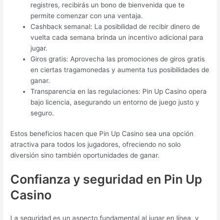
registres, recibirás un bono de bienvenida que te
permite comenzar con una ventaja.
Cashback semanal: La posibilidad de recibir dinero de
vuelta cada semana brinda un incentivo adicional para
jugar.
Giros gratis: Aprovecha las promociones de giros gratis
en ciertas tragamonedas y aumenta tus posibilidades de
ganar.
Transparencia en las regulaciones: Pin Up Casino opera
bajo licencia, asegurando un entorno de juego justo y
seguro.
Estos beneficios hacen que Pin Up Casino sea una opción
atractiva para todos los jugadores, ofreciendo no solo
diversión sino también oportunidades de ganar.
Confianza y seguridad en Pin Up
Casino
La seguridad es un aspecto fundamental al jugar en línea, y