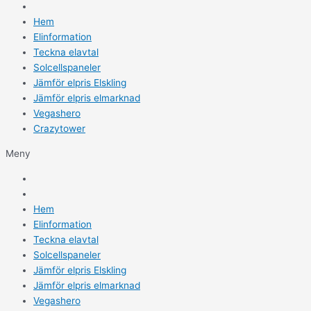
Hem
Elinformation
Teckna elavtal
Solcellspaneler
Jämför elpris Elskling
Jämför elpris elmarknad
Vegashero
Crazytower
Meny
Hem
Elinformation
Teckna elavtal
Solcellspaneler
Jämför elpris Elskling
Jämför elpris elmarknad
Vegashero