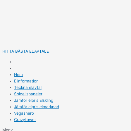
Hoppa
till
innehåll
HITTA BÄSTA ELAVTALET
Hem
Elinformation
Teckna elavtal
Solcellspaneler
Jämför elpris Elskling
Jämför elpris elmarknad
Vegashero
Crazytower
Meny