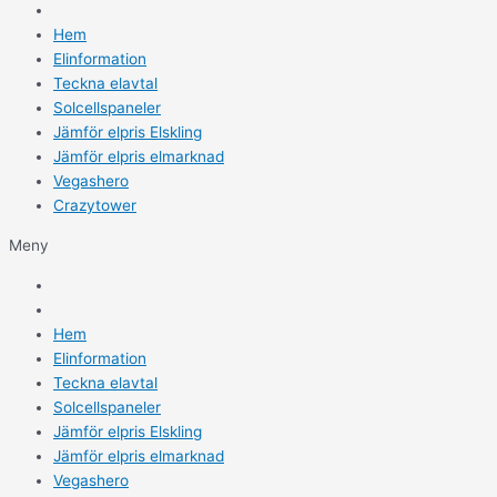
Hem
Elinformation
Teckna elavtal
Solcellspaneler
Jämför elpris Elskling
Jämför elpris elmarknad
Vegashero
Crazytower
Meny
Hem
Elinformation
Teckna elavtal
Solcellspaneler
Jämför elpris Elskling
Jämför elpris elmarknad
Vegashero