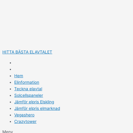
Hoppa
till
innehåll
HITTA BÄSTA ELAVTALET
Hem
Elinformation
Teckna elavtal
Solcellspaneler
Jämför elpris Elskling
Jämför elpris elmarknad
Vegashero
Crazytower
Meny