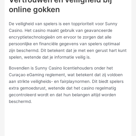
online gokken
De veiligheid van spelers is een topprioriteit voor Sunny
Casino. Het casino maakt gebruik van geavanceerde
encryptietechnologieën om ervoor te zorgen dat alle
persoonlijke en financiële gegevens van spelers optimaal
zijn beschermd. Dit betekent dat je met een gerust hart kunt
spelen, wetende dat je informatie veilig is.
Bovendien is Sunny Casino licentiehouders onder het
Curaçao eGaming reglement, wat betekent dat zij voldoen
aan strikte veiligheids- en fairplaynormen. Dit biedt spelers
extra gemoedsrust, wetende dat het casino regelmatig
gecontroleerd wordt en dat hun belangen altijd worden
beschermd.