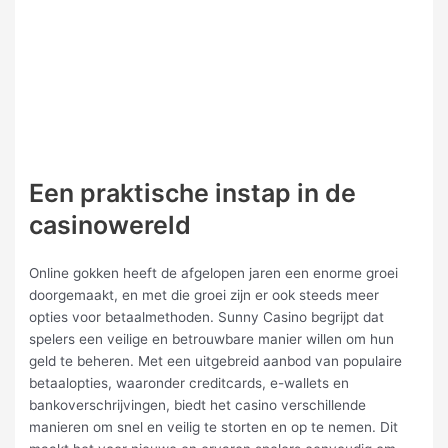
Een praktische instap in de
casinowereld
Online gokken heeft de afgelopen jaren een enorme groei
doorgemaakt, en met die groei zijn er ook steeds meer
opties voor betaalmethoden. Sunny Casino begrijpt dat
spelers een veilige en betrouwbare manier willen om hun
geld te beheren. Met een uitgebreid aanbod van populaire
betaalopties, waaronder creditcards, e-wallets en
bankoverschrijvingen, biedt het casino verschillende
manieren om snel en veilig te storten en op te nemen. Dit