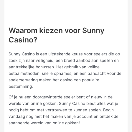
Waarom kiezen voor Sunny
Casino?
Sunny Casino is een uitstekende keuze voor spelers die op
zoek zijn naar veiligheid, een breed aanbod aan spellen en
aantrekkelijke bonussen. Het gebruik van veilige
betaalmethoden, snelle opnames, en een aandacht voor de
spelerservaring maken het casino een populaire
bestemming.
Of je nu een doorgewinterde speler bent of nieuw in de
wereld van online gokken, Sunny Casino biedt alles wat je
nodig hebt om met vertrouwen te kunnen spelen. Begin
vandaag nog met het maken van je account en ontdek de
spannende wereld van online gokken!