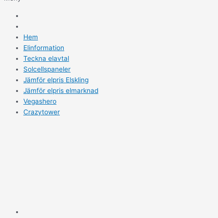
Hem
Elinformation
Teckna elavtal
Solcellspaneler
Jämför elpris Elskling
Jämför elpris elmarknad
Vegashero
Crazytower