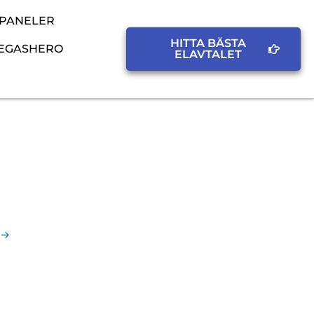
SPANELER
HITTA BÄSTA
EGASHERO
ELAVTALET
→