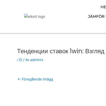
Hoppa
H
till
innehåll
JÄMFÖR 
Тенденции ставок 1win: Взгляд
/
El
/ Av
admlnlx
←
Föregående Inlägg