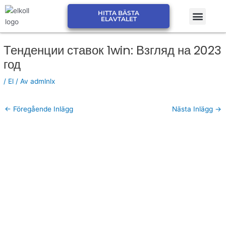
Hoppa
Men
HITTA BÄSTA
till
JÄMFÖR ELPRIS ELSKLING
JÄMFÖR ELPRIS ELMARK
ELAVTALET
innehåll
Тенденции ставок 1win: Взгляд на 2023
год
/
El
/ Av
admlnlx
←
Föregående Inlägg
Nästa Inlägg
→