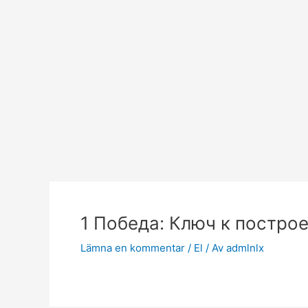
Hoppa
till
innehåll
1 Победа: Ключ к постро
Lämna en kommentar
/
El
/ Av
admlnlx