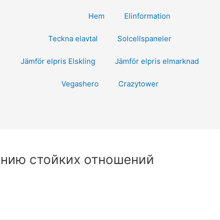
Hem
Elinformation
Teckna elavtal
Solcellspaneler
Jämför elpris Elskling
Jämför elpris elmarknad
Vegashero
Crazytower
ению стойких отношений