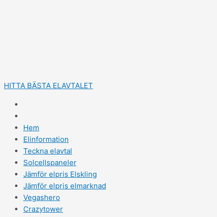
Hoppa
till
innehåll
HITTA BÄSTA ELAVTALET
Hem
Elinformation
Teckna elavtal
Solcellspaneler
Jämför elpris Elskling
Jämför elpris elmarknad
Vegashero
Crazytower