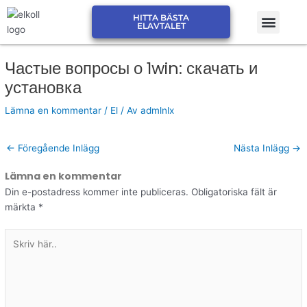
Hoppa
Men
HITTA BÄSTA
till
JÄMFÖR ELPRIS ELSKLING
JÄMFÖR ELPRIS ELMARK
ELAVTALET
innehåll
Частые вопросы о 1win: скачать и
установка
Lämna en kommentar
/
El
/ Av
admlnlx
←
Föregående Inlägg
Nästa Inlägg
→
Lämna en kommentar
Din e-postadress kommer inte publiceras.
Obligatoriska fält är
märkta
*
Skriv
här..