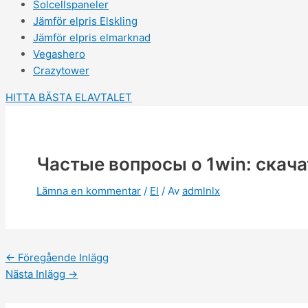
Solcellspaneler
Jämför elpris Elskling
Jämför elpris elmarknad
Vegashero
Crazytower
HITTA BÄSTA ELAVTALET
Частые вопросы о 1win: скача
Lämna en kommentar
/
El
/ Av
admlnlx
←
Föregående Inlägg
Nästa Inlägg
→