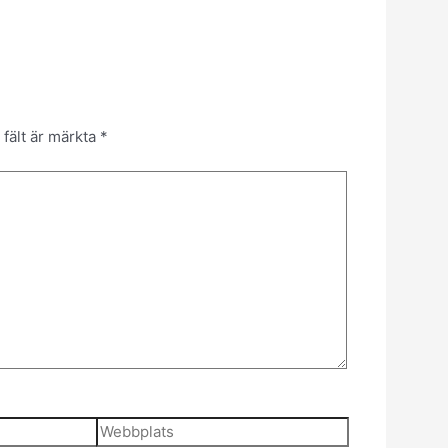
 fält är märkta
*