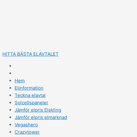
Hoppa
Skriv
Namn*
E-
till
här..
post*
innehåll
HITTA BÄSTA ELAVTALET
Hem
Elinformation
Teckna elavtal
Solcellspaneler
Jämför elpris Elskling
Jämför elpris elmarknad
Vegashero
Crazytower