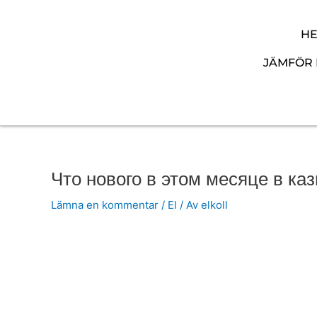
Hoppa
till
H
innehåll
JÄMFÖR 
Что нового в этом месяце в ка
Lämna en kommentar
/
El
/ Av
elkoll