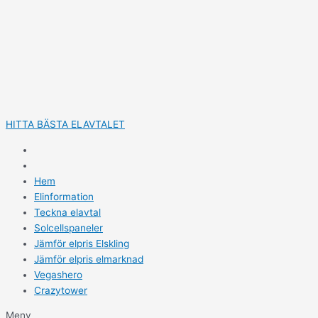
Hoppa
till
innehåll
HITTA BÄSTA ELAVTALET
Hem
Elinformation
Teckna elavtal
Solcellspaneler
Jämför elpris Elskling
Jämför elpris elmarknad
Vegashero
Crazytower
Meny