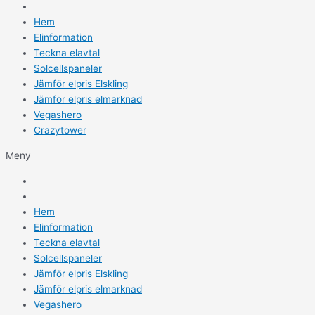
Hem
Elinformation
Teckna elavtal
Solcellspaneler
Jämför elpris Elskling
Jämför elpris elmarknad
Vegashero
Crazytower
Meny
Hem
Elinformation
Teckna elavtal
Solcellspaneler
Jämför elpris Elskling
Jämför elpris elmarknad
Vegashero