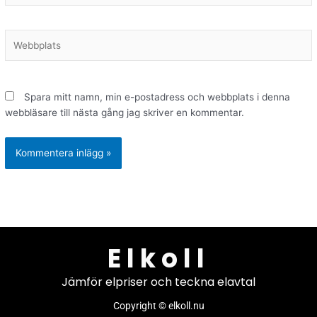
Webbplats
Spara mitt namn, min e-postadress och webbplats i denna
webbläsare till nästa gång jag skriver en kommentar.
Elkoll
Jämför elpriser och teckna elavtal
Copyright © elkoll.nu