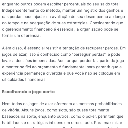
enquanto outros podem escolher percentuais do seu saldo total.
Independentemente do método, manter um registro dos ganhos e
das perdas pode ajudar na avaliação de seu desempenho ao longo
do tempo e na adequação de suas estratégias. Considerando que
o gerenciamento financeiro é essencial, a organização pode se
tornar um diferencial.
Além disso, é essencial resistir à tentação de recuperar perdas. Em
jogos de azar, isso é conhecido como ”perseguir perdas”, e pode
levar a decisões impensadas. Aceitar que perder faz parte do jogo
e manter-se fiel ao orçamento é fundamental para garantir que a
experiência permaneça divertida e que você não se coloque em
dificuldades financeiras.
Escolhendo o jogo certo
Nem todos os jogos de azar oferecem as mesmas probabilidades
de vitória. Alguns jogos, como slots, são quase totalmente
baseados na sorte, enquanto outros, como o poker, permitem que
habilidades e estratégias influenciem o resultado. Para maximizar