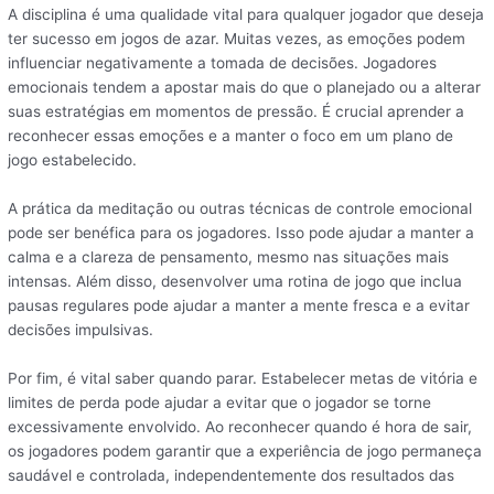
A disciplina é uma qualidade vital para qualquer jogador que deseja
ter sucesso em jogos de azar. Muitas vezes, as emoções podem
influenciar negativamente a tomada de decisões. Jogadores
emocionais tendem a apostar mais do que o planejado ou a alterar
suas estratégias em momentos de pressão. É crucial aprender a
reconhecer essas emoções e a manter o foco em um plano de
jogo estabelecido.
A prática da meditação ou outras técnicas de controle emocional
pode ser benéfica para os jogadores. Isso pode ajudar a manter a
calma e a clareza de pensamento, mesmo nas situações mais
intensas. Além disso, desenvolver uma rotina de jogo que inclua
pausas regulares pode ajudar a manter a mente fresca e a evitar
decisões impulsivas.
Por fim, é vital saber quando parar. Estabelecer metas de vitória e
limites de perda pode ajudar a evitar que o jogador se torne
excessivamente envolvido. Ao reconhecer quando é hora de sair,
os jogadores podem garantir que a experiência de jogo permaneça
saudável e controlada, independentemente dos resultados das