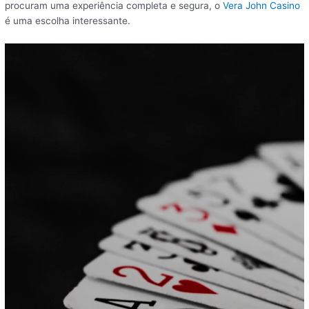
procuram uma experiência completa e segura, o
Vera John Casino
é uma escolha interessante.