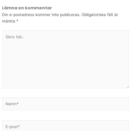
Lämna en kommentar
Din e-postadress kommer inte publiceras.
Obligatoriska fält är
märkta
*
Skriv
här..
Namn*
E-
post*