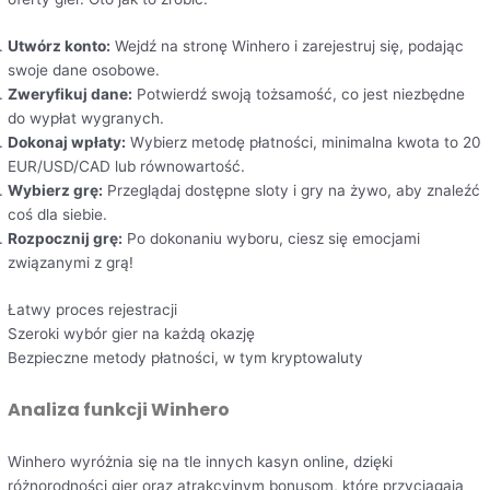
Utwórz konto:
Wejdź na stronę Winhero i zarejestruj się, podając
swoje dane osobowe.
Zweryfikuj dane:
Potwierdź swoją tożsamość, co jest niezbędne
do wypłat wygranych.
Dokonaj wpłaty:
Wybierz metodę płatności, minimalna kwota to 20
EUR/USD/CAD lub równowartość.
Wybierz grę:
Przeglądaj dostępne sloty i gry na żywo, aby znaleźć
coś dla siebie.
Rozpocznij grę:
Po dokonaniu wyboru, ciesz się emocjami
związanymi z grą!
Łatwy proces rejestracji
Szeroki wybór gier na każdą okazję
Bezpieczne metody płatności, w tym kryptowaluty
Analiza funkcji Winhero
Winhero wyróżnia się na tle innych kasyn online, dzięki
różnorodności gier oraz atrakcyjnym bonusom, które przyciągają