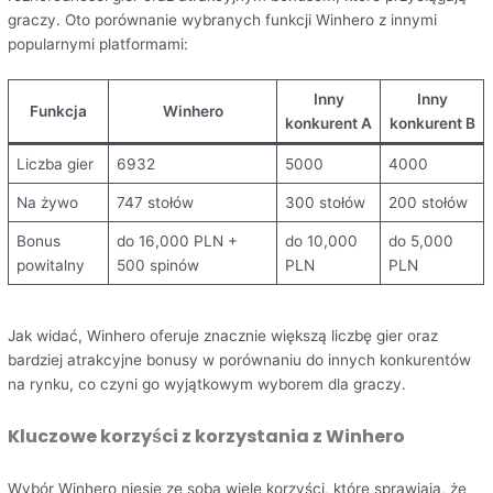
graczy. Oto porównanie wybranych funkcji Winhero z innymi
popularnymi platformami:
Inny
Inny
Funkcja
Winhero
konkurent A
konkurent B
Liczba gier
6932
5000
4000
Na żywo
747 stołów
300 stołów
200 stołów
Bonus
do 16,000 PLN +
do 10,000
do 5,000
powitalny
500 spinów
PLN
PLN
Jak widać, Winhero oferuje znacznie większą liczbę gier oraz
bardziej atrakcyjne bonusy w porównaniu do innych konkurentów
na rynku, co czyni go wyjątkowym wyborem dla graczy.
Kluczowe korzyści z korzystania z Winhero
Wybór Winhero niesie ze sobą wiele korzyści, które sprawiają, że