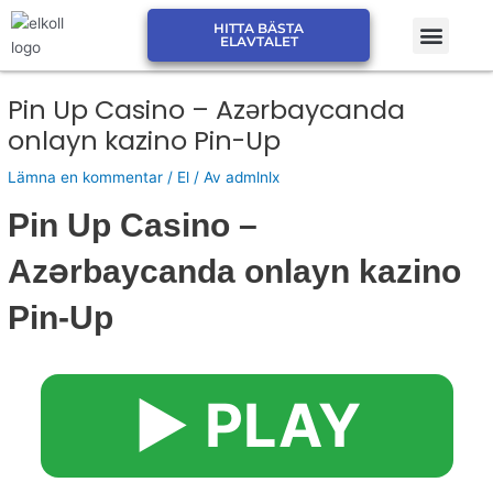
Hoppa
Men
HITTA BÄSTA
till
JÄMFÖR ELPRIS ELSKLING
JÄMFÖR ELPRIS ELMARK
ELAVTALET
innehåll
Pin Up Casino – Azərbaycanda
onlayn kazino Pin-Up
Lämna en kommentar
/
El
/ Av
admlnlx
Pin Up Casino –
Azərbaycanda onlayn kazino
Pin-Up
▶️ PLAY