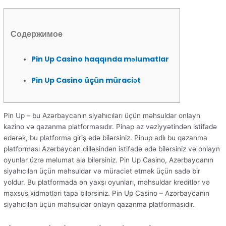
Содержимое
Pin Up Casino haqqında məlumatlar
Pin Up Casino üçün müraciət
Pin Up – bu Azərbaycanın siyahıcıları üçün məhsuldar onlayn
kazino və qazanma platformasıdır. Pinap az vəziyyətindən istifadə
edərək, bu platforma giriş edə bilərsiniz. Pinup adlı bu qazanma
platforması Azərbaycan dilləsindən istifadə edə bilərsiniz və onlayn
oyunlar üzrə məlumat ala bilərsiniz. Pin Up Casino, Azərbaycanın
siyahıcıları üçün məhsuldar və müraciət etmək üçün sadə bir
yoldur. Bu platformada ən yaxşı oyunları, məhsuldar kreditlər və
məxsus xidmətləri tapa bilərsiniz. Pin Up Casino – Azərbaycanın
siyahıcıları üçün məhsuldar onlayn qazanma platformasıdır.