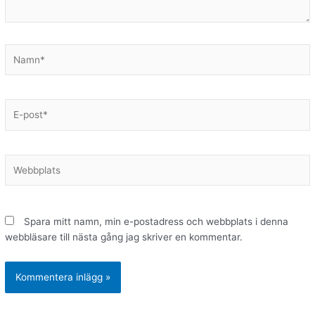
Namn*
E-
post*
Webbplats
Spara mitt namn, min e-postadress och webbplats i denna
webbläsare till nästa gång jag skriver en kommentar.