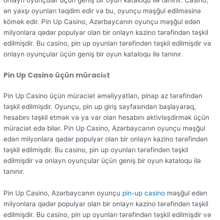
onlayn oyunçular üçün geniş bir oyun kataloqu ilə tanınır. Casino,
ən yaxşı oyunları təqdim edir və bu, oyunçu məşğul edilməsinə
kömək edir. Pin Up Casino, Azərbaycanın oyunçu məşğul edən
milyonlara qədər populyar olan bir onlayn kazino tərəfindən təşkil
edilmişdir. Bu casino, pin up oyunları tərəfindən təşkil edilmişdir və
onlayn oyunçular üçün geniş bir oyun kataloqu ilə tanınır.
Pin Up Casino üçün müraciət
Pin Up Casino üçün müraciət əməliyyatları, pinap az tərəfindən
təşkil edilmişdir. Oyunçu, pin up giriş sayfasından başlayaraq,
hesabını təşkil etmək və ya var olan hesabını aktivləşdirmək üçün
müraciət edə bilər. Pin Up Casino, Azərbaycanın oyunçu məşğul
edən milyonlara qədər populyar olan bir onlayn kazino tərəfindən
təşkil edilmişdir. Bu casino, pin up oyunları tərəfindən təşkil
edilmişdir və onlayn oyunçular üçün geniş bir oyun kataloqu ilə
tanınır.
Pin Up Casino, Azərbaycanın oyunçu
pin-up casino
məşğul edən
milyonlara qədər populyar olan bir onlayn kazino tərəfindən təşkil
edilmişdir. Bu casino, pin up oyunları tərəfindən təşkil edilmişdir və