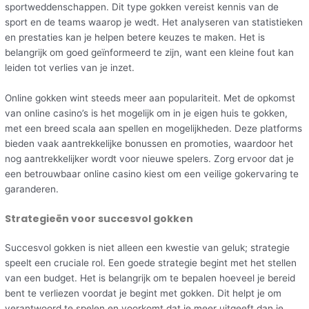
sportweddenschappen. Dit type gokken vereist kennis van de
sport en de teams waarop je wedt. Het analyseren van statistieken
en prestaties kan je helpen betere keuzes te maken. Het is
belangrijk om goed geïnformeerd te zijn, want een kleine fout kan
leiden tot verlies van je inzet.
Online gokken wint steeds meer aan populariteit. Met de opkomst
van online casino’s is het mogelijk om in je eigen huis te gokken,
met een breed scala aan spellen en mogelijkheden. Deze platforms
bieden vaak aantrekkelijke bonussen en promoties, waardoor het
nog aantrekkelijker wordt voor nieuwe spelers. Zorg ervoor dat je
een betrouwbaar online casino kiest om een veilige gokervaring te
garanderen.
Strategieën voor succesvol gokken
Succesvol gokken is niet alleen een kwestie van geluk; strategie
speelt een cruciale rol. Een goede strategie begint met het stellen
van een budget. Het is belangrijk om te bepalen hoeveel je bereid
bent te verliezen voordat je begint met gokken. Dit helpt je om
verantwoord te spelen en voorkomt dat je meer uitgeeft dan je