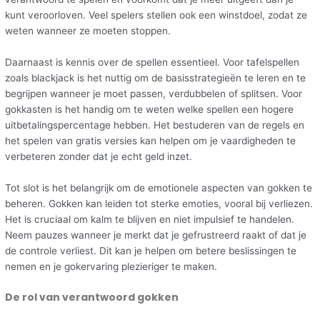
kunt veroorloven. Veel spelers stellen ook een winstdoel, zodat ze
weten wanneer ze moeten stoppen.
Daarnaast is kennis over de spellen essentieel. Voor tafelspellen
zoals blackjack is het nuttig om de basisstrategieën te leren en te
begrijpen wanneer je moet passen, verdubbelen of splitsen. Voor
gokkasten is het handig om te weten welke spellen een hogere
uitbetalingspercentage hebben. Het bestuderen van de regels en
het spelen van gratis versies kan helpen om je vaardigheden te
verbeteren zonder dat je echt geld inzet.
Tot slot is het belangrijk om de emotionele aspecten van gokken te
beheren. Gokken kan leiden tot sterke emoties, vooral bij verliezen.
Het is cruciaal om kalm te blijven en niet impulsief te handelen.
Neem pauzes wanneer je merkt dat je gefrustreerd raakt of dat je
de controle verliest. Dit kan je helpen om betere beslissingen te
nemen en je gokervaring plezieriger te maken.
De rol van verantwoord gokken