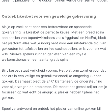
deze hulpmiddelen om je gokken binnen veilige grenzen te houden.
Ontdek Likesbet voor een geweldige gokervaring
Als je op zoek bent naar een betrouwbare en spannende
gokervaring, is Likesbet de perfecte keuze. Met een breed scala
aan spellen van topontwikkelaars zoals Yggdrasil en NetEnt, biedt
het platform alles wat je nodig hebt voor een uitstekende tijd. Van
gokkasten tot tafelspellen en live casinospellen, er is voor elk wat
wils. Nieuwe spelers kunnen genieten van een royale
welkomstbonus en een aantal gratis spins.
Bij Likesbet staat veiligheid voorop. Het platform zorgt ervoor dat
spelers in een veilige en gebruiksvriendelijke omgeving kunnen
gokken. Daarnaast biedt de 24/7 klantenservice ondersteuning
voor al je vragen en problemen. Dit maakt het gemakkelijker om je
focussen op wat echt belangrijk is: plezier hebben tijdens het
gokken.
Speel verantwoord en ontdek het plezier van online gokken bij