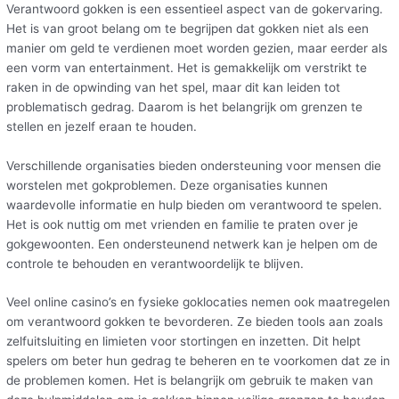
Verantwoord gokken is een essentieel aspect van de gokervaring.
Het is van groot belang om te begrijpen dat gokken niet als een
manier om geld te verdienen moet worden gezien, maar eerder als
een vorm van entertainment. Het is gemakkelijk om verstrikt te
raken in de opwinding van het spel, maar dit kan leiden tot
problematisch gedrag. Daarom is het belangrijk om grenzen te
stellen en jezelf eraan te houden.
Verschillende organisaties bieden ondersteuning voor mensen die
worstelen met gokproblemen. Deze organisaties kunnen
waardevolle informatie en hulp bieden om verantwoord te spelen.
Het is ook nuttig om met vrienden en familie te praten over je
gokgewoonten. Een ondersteunend netwerk kan je helpen om de
controle te behouden en verantwoordelijk te blijven.
Veel online casino’s en fysieke goklocaties nemen ook maatregelen
om verantwoord gokken te bevorderen. Ze bieden tools aan zoals
zelfuitsluiting en limieten voor stortingen en inzetten. Dit helpt
spelers om beter hun gedrag te beheren en te voorkomen dat ze in
de problemen komen. Het is belangrijk om gebruik te maken van