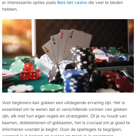
er interessante opties zoals
likes bet casino
die veel te bieden
hebben.
Voor beginners kan gokken een uitdagende ervaring zijn. Het is
essentieel om te weten dat er verschillende vormen van gokken
zijn, elk met hun eigen regels en strategieën. Of je nu houdt van
kaarten, dobbelstenen of gokkasten, het is cruciaal om je goed te
informeren voordat je begint. Door de spelregels te begrijpen,
vergroot je je kansen op succes en maak je je ervaringen