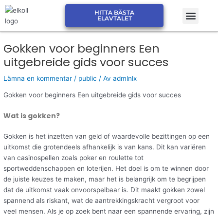
Hoppa
Men
HITTA BÄSTA
till
JÄMFÖR ELPRIS ELSKLING
JÄMFÖR ELPRIS ELMARK
ELAVTALET
innehåll
Gokken voor beginners Een
uitgebreide gids voor succes
Lämna en kommentar
/
public
/ Av
admlnlx
Gokken voor beginners Een uitgebreide gids voor succes
Wat is gokken?
Gokken is het inzetten van geld of waardevolle bezittingen op een
uitkomst die grotendeels afhankelijk is van kans. Dit kan variëren
van casinospellen zoals poker en roulette tot
sportweddenschappen en loterijen. Het doel is om te winnen door
de juiste keuzes te maken, maar het is belangrijk om te begrijpen
dat de uitkomst vaak onvoorspelbaar is. Dit maakt gokken zowel
spannend als riskant, wat de aantrekkingskracht vergroot voor
veel mensen. Als je op zoek bent naar een spannende ervaring, zijn