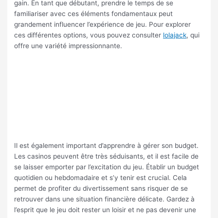
gain. En tant que débutant, prendre le temps de se
familiariser avec ces éléments fondamentaux peut
grandement influencer l’expérience de jeu. Pour explorer
ces différentes options, vous pouvez consulter
lolajack
, qui
offre une variété impressionnante.
Il est également important d’apprendre à gérer son budget.
Les casinos peuvent être très séduisants, et il est facile de
se laisser emporter par l’excitation du jeu. Établir un budget
quotidien ou hebdomadaire et s’y tenir est crucial. Cela
permet de profiter du divertissement sans risquer de se
retrouver dans une situation financière délicate. Gardez à
l’esprit que le jeu doit rester un loisir et ne pas devenir une