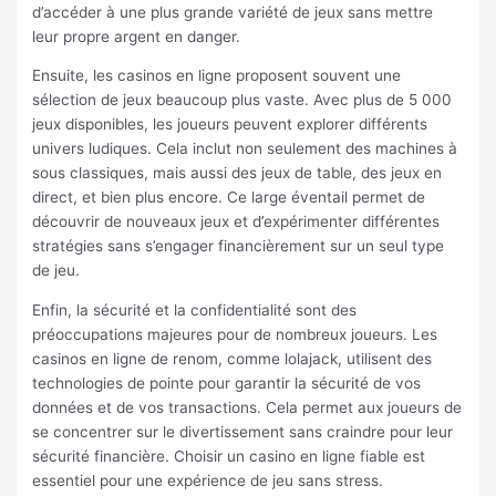
d’accéder à une plus grande variété de jeux sans mettre
leur propre argent en danger.
Ensuite, les casinos en ligne proposent souvent une
sélection de jeux beaucoup plus vaste. Avec plus de 5 000
jeux disponibles, les joueurs peuvent explorer différents
univers ludiques. Cela inclut non seulement des machines à
sous classiques, mais aussi des jeux de table, des jeux en
direct, et bien plus encore. Ce large éventail permet de
découvrir de nouveaux jeux et d’expérimenter différentes
stratégies sans s’engager financièrement sur un seul type
de jeu.
Enfin, la sécurité et la confidentialité sont des
préoccupations majeures pour de nombreux joueurs. Les
casinos en ligne de renom, comme lolajack, utilisent des
technologies de pointe pour garantir la sécurité de vos
données et de vos transactions. Cela permet aux joueurs de
se concentrer sur le divertissement sans craindre pour leur
sécurité financière. Choisir un casino en ligne fiable est
essentiel pour une expérience de jeu sans stress.