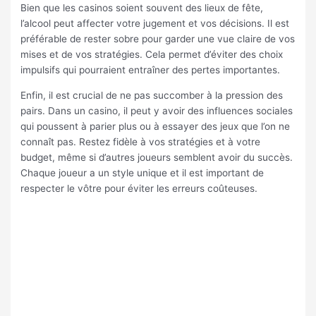
Bien que les casinos soient souvent des lieux de fête,
l’alcool peut affecter votre jugement et vos décisions. Il est
préférable de rester sobre pour garder une vue claire de vos
mises et de vos stratégies. Cela permet d’éviter des choix
impulsifs qui pourraient entraîner des pertes importantes.
Enfin, il est crucial de ne pas succomber à la pression des
pairs. Dans un casino, il peut y avoir des influences sociales
qui poussent à parier plus ou à essayer des jeux que l’on ne
connaît pas. Restez fidèle à vos stratégies et à votre
budget, même si d’autres joueurs semblent avoir du succès.
Chaque joueur a un style unique et il est important de
respecter le vôtre pour éviter les erreurs coûteuses.