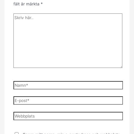
fält är märkta
*
Skriv
här..
Namn*
E-
post*
Webbplats