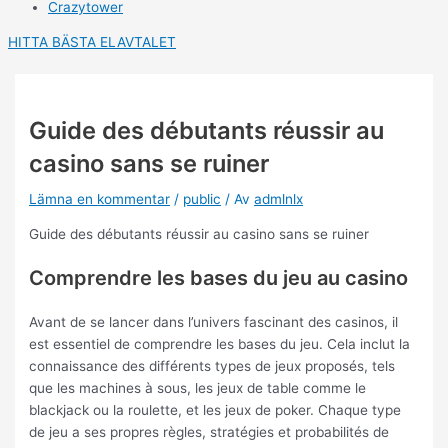
Crazytower
HITTA BÄSTA ELAVTALET
Guide des débutants réussir au
casino sans se ruiner
Lämna en kommentar
/
public
/ Av
admlnlx
Guide des débutants réussir au casino sans se ruiner
Comprendre les bases du jeu au casino
Avant de se lancer dans l’univers fascinant des casinos, il
est essentiel de comprendre les bases du jeu. Cela inclut la
connaissance des différents types de jeux proposés, tels
que les machines à sous, les jeux de table comme le
blackjack ou la roulette, et les jeux de poker. Chaque type
de jeu a ses propres règles, stratégies et probabilités de