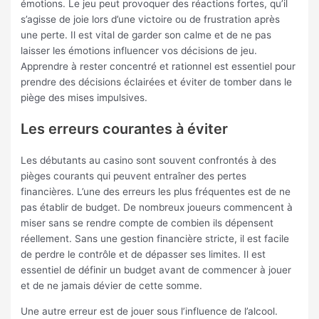
émotions. Le jeu peut provoquer des réactions fortes, qu’il
s’agisse de joie lors d’une victoire ou de frustration après
une perte. Il est vital de garder son calme et de ne pas
laisser les émotions influencer vos décisions de jeu.
Apprendre à rester concentré et rationnel est essentiel pour
prendre des décisions éclairées et éviter de tomber dans le
piège des mises impulsives.
Les erreurs courantes à éviter
Les débutants au casino sont souvent confrontés à des
pièges courants qui peuvent entraîner des pertes
financières. L’une des erreurs les plus fréquentes est de ne
pas établir de budget. De nombreux joueurs commencent à
miser sans se rendre compte de combien ils dépensent
réellement. Sans une gestion financière stricte, il est facile
de perdre le contrôle et de dépasser ses limites. Il est
essentiel de définir un budget avant de commencer à jouer
et de ne jamais dévier de cette somme.
Une autre erreur est de jouer sous l’influence de l’alcool.