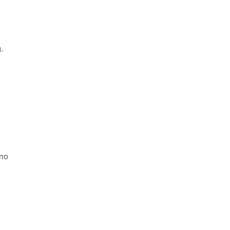
.
ino