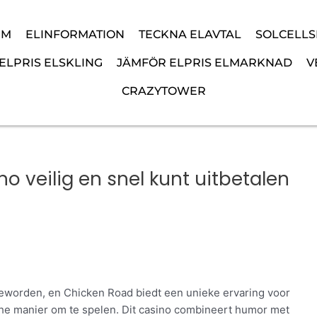
EM
ELINFORMATION
TECKNA ELAVTAL
SOLCELL
ELPRIS ELSKLING
JÄMFÖR ELPRIS ELMARKNAD
V
CRAZYTOWER
o veilig en snel kunt uitbetalen
 geworden, en Chicken Road biedt een unieke ervaring voor
sche manier om te spelen. Dit casino combineert humor met