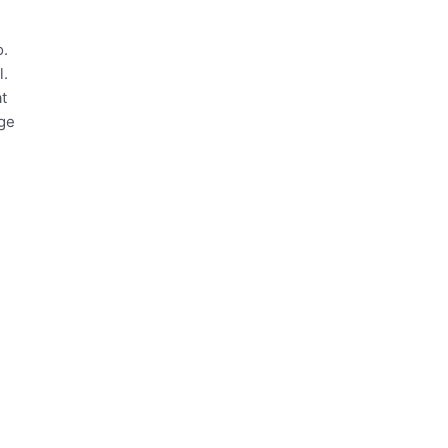
o.
l.
t
ge