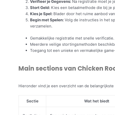
Verifieer je Gegevens:
Na registratie moet je j
Stort Geld:
Kies een betaalmethode die bij je p
Kies je Spel:
Blader door het ruime aanbod van
Begin met Spelen:
Volg de instructies in het s
verzamelen.
Gemakkelijke registratie met snelle verificatie.
Meerdere veilige stortingsmethoden beschikb
Toegang tot een unieke en vermakelijke game-
Main sections van Chicken Ro
Hieronder vind je een overzicht van de belangrijkste
Sectie
Wat het biedt