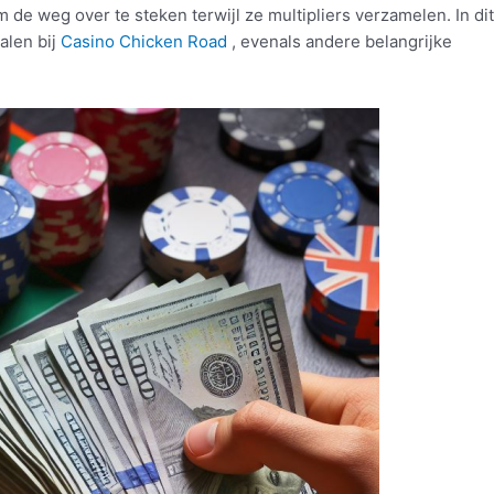
e weg over te steken terwijl ze multipliers verzamelen. In dit
alen bij
Casino Chicken Road
, evenals andere belangrijke