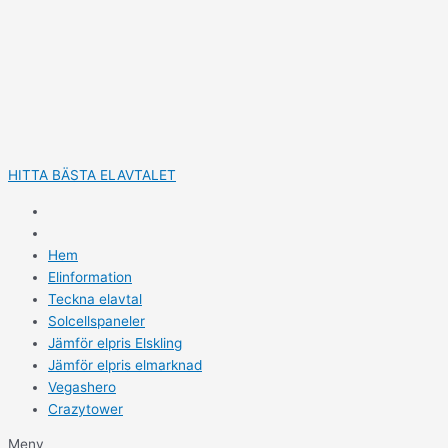
Hoppa
till
innehåll
HITTA BÄSTA ELAVTALET
Hem
Elinformation
Teckna elavtal
Solcellspaneler
Jämför elpris Elskling
Jämför elpris elmarknad
Vegashero
Crazytower
Meny