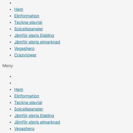
Hem
Elinformation
Teckna elavtal
Solcellspaneler
Jämför elpris Elskling
Jämför elpris elmarknad
Vegashero
Crazytower
Meny
Hem
Elinformation
Teckna elavtal
Solcellspaneler
Jämför elpris Elskling
Jämför elpris elmarknad
Vegashero