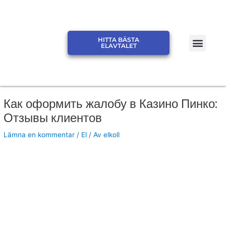
Hoppa
till
innehåll
Men
HITTA BÄSTA
JÄMFÖR ELPRIS ELSKLING
JÄMFÖR ELPRIS ELMARK
ELAVTALET
Как оформить жалобу в Казино Пинко:
Отзывы клиентов
Lämna en kommentar
/
El
/ Av
elkoll