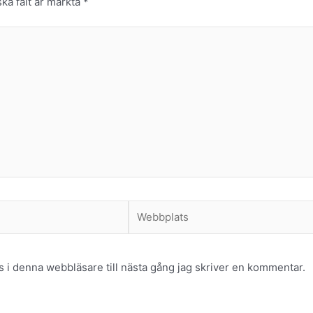
ska fält är märkta
*
Webbplats
 i denna webbläsare till nästa gång jag skriver en kommentar.