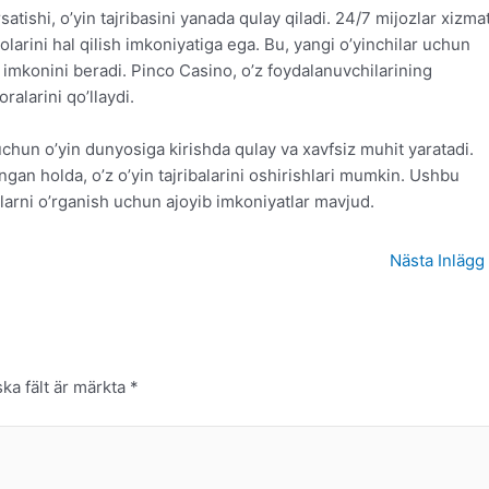
ishi, o’yin tajribasini yanada qulay qiladi. 24/7 mijozlar xizmat
arini hal qilish imkoniyatiga ega. Bu, yangi o’yinchilar uchun
 imkonini beradi. Pinco Casino, o’z foydalanuvchilarining
ralarini qo’llaydi.
hun o’yin dunyosiga kirishda qulay va xavfsiz muhit yaratadi.
ngan holda, o’z o’yin tajribalarini oshirishlari mumkin. Ushbu
yinlarni o’rganish uchun ajoyib imkoniyatlar mavjud.
Nästa Inlägg
ska fält är märkta
*