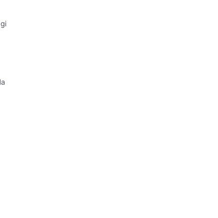
gi
g
da