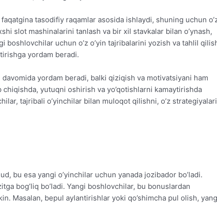
r faqatgina tasodifiy raqamlar asosida ishlaydi, shuning uchun o’
hi slot mashinalarini tanlash va bir xil stavkalar bilan o’ynash,
boshlovchilar uchun o’z o’yin tajribalarini yozish va tahlil qilis
htirishga yordam beradi.
in davomida yordam beradi, balki qiziqish va motivatsiyani ham
hlab chiqishda, yutuqni oshirish va yo’qotishlarni kamaytirishda
r, tajribali o’yinchilar bilan muloqot qilishni, o’z strategiyalari
ud, bu esa yangi o’yinchilar uchun yanada jozibador bo’ladi.
zitga bog’liq bo’ladi. Yangi boshlovchilar, bu bonuslardan
mkin. Masalan, bepul aylantirishlar yoki qo’shimcha pul olish, yang