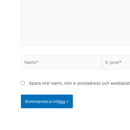
Namn*
E-
post*
Spara mitt namn, min e-postadress och webbplats