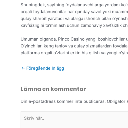
Shuningdek, saytning foydalanuvchilarga yordam ko’rsat
orqali foydalanuvchilar har qanday savol yoki muammol
qulay sharoit yaratadi va ularga ishonch bilan o’ynash
xavfsizligini ta’minlash uchun zamonaviy xavfsizlik cho
Umuman olganda, Pinco Casino yangi boshlovchilar uc
O’yinchilar, keng tanlov va qulay xizmatlardan foydala
platforma orqali o’zlarini erkin his qilish va yangi o’
←
Föregående Inlägg
Lämna en kommentar
Din e-postadress kommer inte publiceras.
Obligatori
Skriv
här..