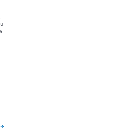
.
zu
e
n
→