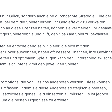
t nur Glück, sondern auch eine durchdachte Strategie. Eine der
 bei dem die Spieler lernen, ihr Geld effektiv zu verwalten.
ich an diese Grenzen halten, können sie vermeiden, ihr gesam
ltiges Spielerlebnis und hilft, den Spaß am Spiel zu bewahren.
tegien entscheidend sein. Spieler, die sich mit den
oder Poker auskennen, haben oft bessere Chancen, ihre Gewinn
keiten und optimalen Spielzügen kann den Unterschied zwisch
am, sich intensiv mit den jeweiligen Spielen
d Promotions, die von Casinos angeboten werden. Diese können
 umfassen. Indem sie diese Angebote strategisch einsetzen,
sätzliches eigenes Geld einsetzen zu müssen. Es ist jedoch
, um die besten Ergebnisse zu erzielen.