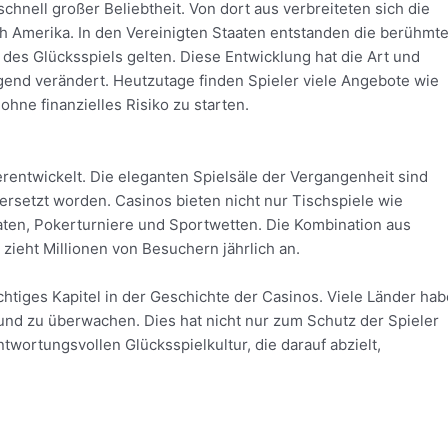
schnell großer Beliebtheit. Von dort aus verbreiteten sich die
 Amerika. In den Vereinigten Staaten entstanden die berühmt
 des Glücksspiels gelten. Diese Entwicklung hat die Art und
end verändert. Heutzutage finden Spieler viele Angebote wie
ohne finanzielles Risiko zu starten.
terentwickelt. Die eleganten Spielsäle der Vergangenheit sind
rsetzt worden. Casinos bieten nicht nur Tischspiele wie
aten, Pokerturniere und Sportwetten. Die Kombination aus
ieht Millionen von Besuchern jährlich an.
chtiges Kapitel in der Geschichte der Casinos. Viele Länder ha
und zu überwachen. Dies hat nicht nur zum Schutz der Spieler
wortungsvollen Glücksspielkultur, die darauf abzielt,