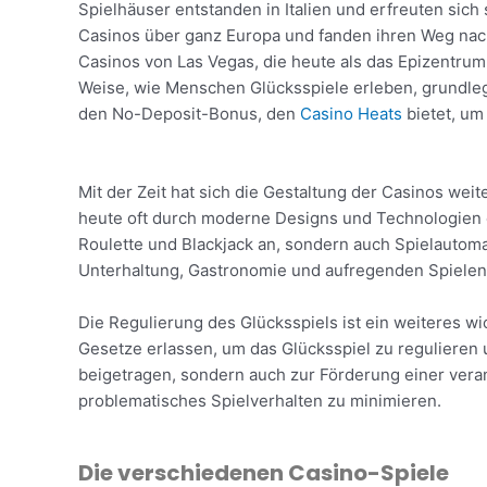
Spielhäuser entstanden in Italien und erfreuten sich 
Casinos über ganz Europa und fanden ihren Weg nach
Casinos von Las Vegas, die heute als das Epizentrum
Weise, wie Menschen Glücksspiele erleben, grundleg
den No-Deposit-Bonus, den
Casino Heats
bietet, um 
Mit der Zeit hat sich die Gestaltung der Casinos wei
heute oft durch moderne Designs und Technologien e
Roulette und Blackjack an, sondern auch Spielautom
Unterhaltung, Gastronomie und aufregenden Spielen z
Die Regulierung des Glücksspiels ist ein weiteres wi
Gesetze erlassen, um das Glücksspiel zu regulieren 
beigetragen, sondern auch zur Förderung einer verant
problematisches Spielverhalten zu minimieren.
Die verschiedenen Casino-Spiele