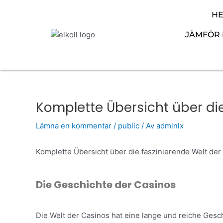
Hoppa
H
till
innehåll
JÄMFÖR 
Komplette Übersicht über die
Lämna en kommentar
/
public
/ Av
admlnlx
Komplette Übersicht über die faszinierende Welt der
Die Geschichte der Casinos
Die Welt der Casinos hat eine lange und reiche Geschi