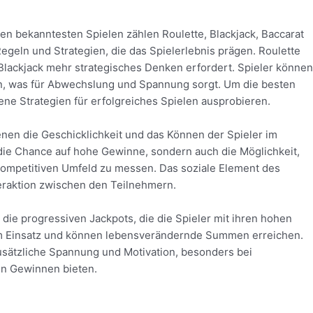
 den bekanntesten Spielen zählen Roulette, Blackjack, Baccarat
egeln und Strategien, die das Spielerlebnis prägen. Roulette
 Blackjack mehr strategisches Denken erfordert. Spieler können
n, was für Abwechslung und Spannung sorgt. Um die besten
ne Strategien für erfolgreiches Spielen ausprobieren.
enen die Geschicklichkeit und das Können der Spieler im
 die Chance auf hohe Gewinne, sondern auch die Möglichkeit,
kompetitiven Umfeld zu messen. Das soziale Element des
nteraktion zwischen den Teilnehmern.
 die progressiven Jackpots, die die Spieler mit ihren hohen
m Einsatz und können lebensverändernde Summen erreichen.
usätzliche Spannung und Motivation, besonders bei
en Gewinnen bieten.