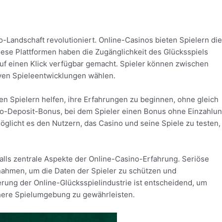
-Landschaft revolutioniert. Online-Casinos bieten Spielern die
ese Plattformen haben die Zugänglichkeit des Glücksspiels
auf einen Klick verfügbar gemacht. Spieler können zwischen
iven Spieleentwicklungen wählen.
uen Spielern helfen, ihre Erfahrungen zu beginnen, ohne gleich
No-Deposit-Bonus, bei dem Spieler einen Bonus ohne Einzahlu
öglicht es den Nutzern, das Casino und seine Spiele zu testen,
falls zentrale Aspekte der Online-Casino-Erfahrung. Seriöse
nahmen, um die Daten der Spieler zu schützen und
lierung der Online-Glücksspielindustrie ist entscheidend, um
chere Spielumgebung zu gewährleisten.