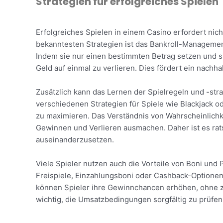
Strategien für erfolgreiches Spielen
Erfolgreiches Spielen in einem Casino erfordert nich
bekanntesten Strategien ist das Bankroll-Management,
Indem sie nur einen bestimmten Betrag setzen und s
Geld auf einmal zu verlieren. Dies fördert ein nachha
Zusätzlich kann das Lernen der Spielregeln und -stra
verschiedenen Strategien für Spiele wie Blackjack 
zu maximieren. Das Verständnis von Wahrscheinlich
Gewinnen und Verlieren ausmachen. Daher ist es rats
auseinanderzusetzen.
Viele Spieler nutzen auch die Vorteile von Boni un
Freispiele, Einzahlungsboni oder Cashback-Optionen
können Spieler ihre Gewinnchancen erhöhen, ohne zu
wichtig, die Umsatzbedingungen sorgfältig zu prüfen