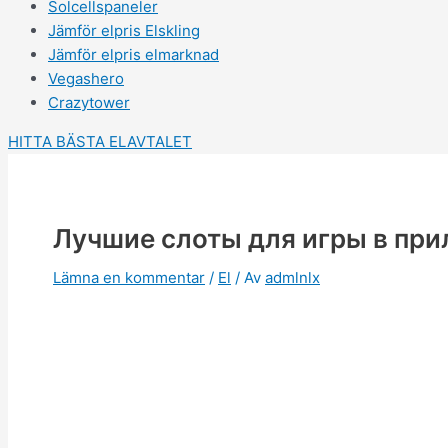
Solcellspaneler
Jämför elpris Elskling
Jämför elpris elmarknad
Vegashero
Crazytower
HITTA BÄSTA ELAVTALET
Лучшие слоты для игры в при
Lämna en kommentar
/
El
/ Av
admlnlx