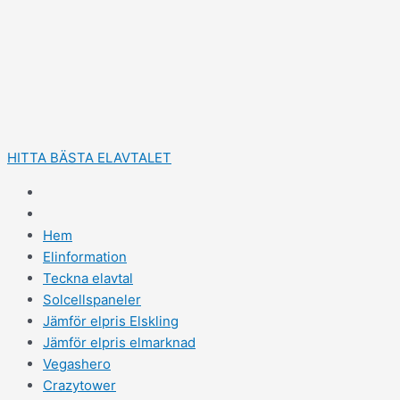
Hoppa
till
innehåll
HITTA BÄSTA ELAVTALET
Hem
Elinformation
Teckna elavtal
Solcellspaneler
Jämför elpris Elskling
Jämför elpris elmarknad
Vegashero
Crazytower