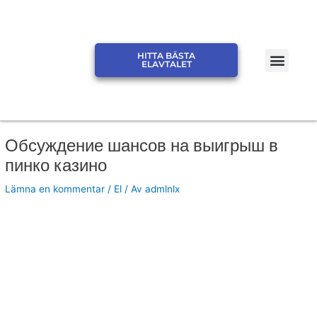
Hoppa
till
innehåll
Men
HITTA BÄSTA
JÄMFÖR ELPRIS ELSKLING
JÄMFÖR ELPRIS ELMARK
ELAVTALET
Обсуждение шансов на выигрыш в
пинко казино
Lämna en kommentar
/
El
/ Av
admlnlx