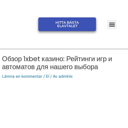
Hoppa
till
innehåll
Men
HITTA BÄSTA
JÄMFÖR ELPRIS ELSKLING
JÄMFÖR ELPRIS ELMARK
ELAVTALET
Обзор 1xbet казино: Рейтинги игр и
автоматов для нашего выбора
Lämna en kommentar
/
El
/ Av
admlnlx