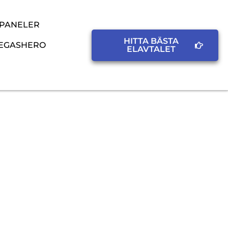
SPANELER
HITTA BÄSTA
EGASHERO
ELAVTALET