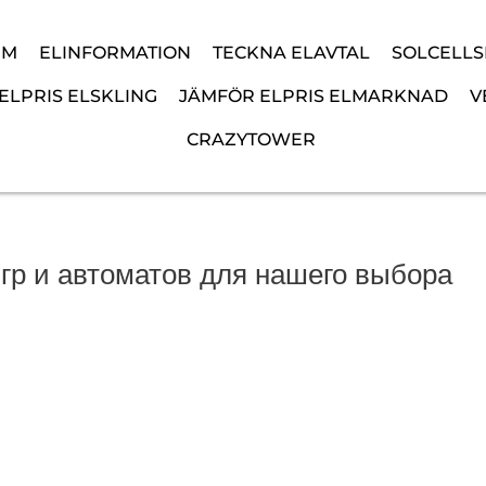
EM
ELINFORMATION
TECKNA ELAVTAL
SOLCELL
ELPRIS ELSKLING
JÄMFÖR ELPRIS ELMARKNAD
V
CRAZYTOWER
игр и автоматов для нашего выбора