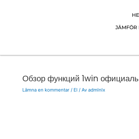
Hoppa
till
H
innehåll
JÄMFÖR 
Обзор функций 1win официальн
Lämna en kommentar
/
El
/ Av
admlnlx