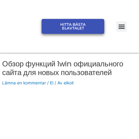
Hoppa
till
innehåll
Men
HITTA BÄSTA
JÄMFÖR ELPRIS ELSKLING
JÄMFÖR ELPRIS ELMARK
ELAVTALET
Обзор функций 1win официального
сайта для новых пользователей
Lämna en kommentar
/
El
/ Av
elkoll