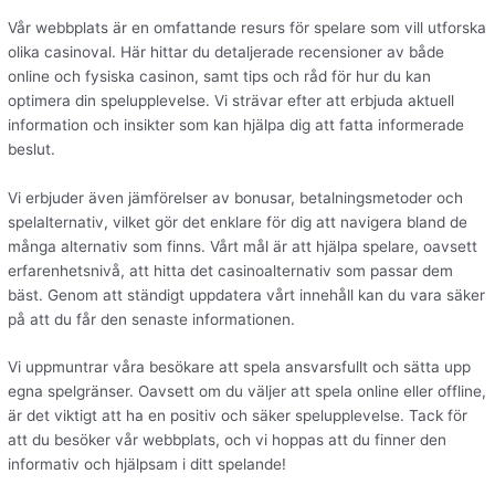
Vår webbplats är en omfattande resurs för spelare som vill utforska
olika casinoval. Här hittar du detaljerade recensioner av både
online och fysiska casinon, samt tips och råd för hur du kan
optimera din spelupplevelse. Vi strävar efter att erbjuda aktuell
information och insikter som kan hjälpa dig att fatta informerade
beslut.
Vi erbjuder även jämförelser av bonusar, betalningsmetoder och
spelalternativ, vilket gör det enklare för dig att navigera bland de
många alternativ som finns. Vårt mål är att hjälpa spelare, oavsett
erfarenhetsnivå, att hitta det casinoalternativ som passar dem
bäst. Genom att ständigt uppdatera vårt innehåll kan du vara säker
på att du får den senaste informationen.
Vi uppmuntrar våra besökare att spela ansvarsfullt och sätta upp
egna spelgränser. Oavsett om du väljer att spela online eller offline,
är det viktigt att ha en positiv och säker spelupplevelse. Tack för
att du besöker vår webbplats, och vi hoppas att du finner den
informativ och hjälpsam i ditt spelande!