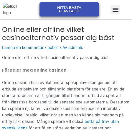
Hoppa
Men
HITTA BÄSTA
till
JÄMFÖR ELPRIS ELSKLING
JÄMFÖR ELPRIS ELMARK
ELAVTALET
innehåll
Online eller offline vilket
casinoalternativ passar dig bäst
Lämna en kommentar
/
public
/ Av
admlnlx
Online eller offline vilket casinoalternativ passar dig bäst
Fördelar med online casinon
Online casinon har revolutionerat spelupplevelsen genom att
erbjuda en bekväm och tillgänglig plattform för spelare. En av de
största fördelarna är tillgången till ett enormt utbud av spel, allt
från klassiska bordsspel till de senaste spelautomaterna. Dessutom
kan spelare njuta av live dealer-spel som erbjuder en interaktiv
upplevelse i realtid, vilket gör att man kan känna sig mer som på
ett fysiskt casino. Många spelare vill också
betta på trav utan
svensk licens
för att få en större variation av insatser och