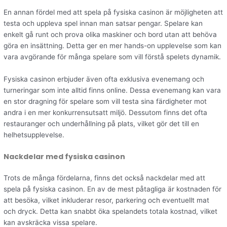
En annan fördel med att spela på fysiska casinon är möjligheten att
testa och uppleva spel innan man satsar pengar. Spelare kan
enkelt gå runt och prova olika maskiner och bord utan att behöva
göra en insättning. Detta ger en mer hands-on upplevelse som kan
vara avgörande för många spelare som vill förstå spelets dynamik.
Fysiska casinon erbjuder även ofta exklusiva evenemang och
turneringar som inte alltid finns online. Dessa evenemang kan vara
en stor dragning för spelare som vill testa sina färdigheter mot
andra i en mer konkurrensutsatt miljö. Dessutom finns det ofta
restauranger och underhållning på plats, vilket gör det till en
helhetsupplevelse.
Nackdelar med fysiska casinon
Trots de många fördelarna, finns det också nackdelar med att
spela på fysiska casinon. En av de mest påtagliga är kostnaden för
att besöka, vilket inkluderar resor, parkering och eventuellt mat
och dryck. Detta kan snabbt öka spelandets totala kostnad, vilket
kan avskräcka vissa spelare.