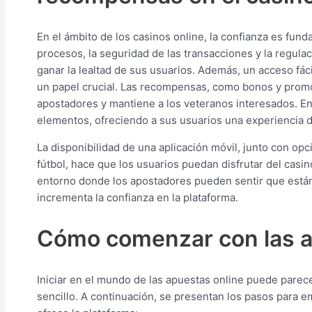
En el ámbito de los casinos online, la confianza es fun
procesos, la seguridad de las transacciones y la regula
ganar la lealtad de sus usuarios. Además, un acceso fác
un papel crucial. Las recompensas, como bonos y promo
apostadores y mantiene a los veteranos interesados. En
elementos, ofreciendo a sus usuarios una experiencia d
La disponibilidad de una aplicación móvil, junto con o
fútbol, hace que los usuarios puedan disfrutar del casi
entorno donde los apostadores pueden sentir que están
incrementa la confianza en la plataforma.
Cómo comenzar con las a
Iniciar en el mundo de las apuestas online puede parec
sencillo. A continuación, se presentan los pasos para 