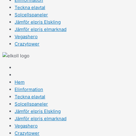
Elinformation
Teckna elavtal
Solcellspaneler
Jämför elpris Elskling
Jämför elpris elmarknad
Vegashero
Crazytower
Hem
Elinformation
Teckna elavtal
Solcellspaneler
Jämför elpris Elskling
Jämför elpris elmarknad
Vegashero
Crazytower