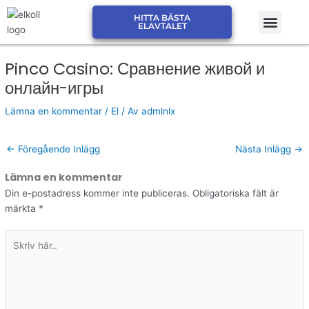
Hoppa
Men
HITTA BÄSTA
till
JÄMFÖR ELPRIS ELSKLING
JÄMFÖR ELPRIS ELMARK
ELAVTALET
innehåll
Pinco Casino: Сравнение живой и
онлайн-игры
Lämna en kommentar
/
El
/ Av
admlnlx
←
Föregående Inlägg
Nästa Inlägg
→
Lämna en kommentar
Din e-postadress kommer inte publiceras.
Obligatoriska fält är
märkta
*
Skriv
här..