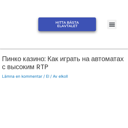
Hoppa
till
innehåll
Men
HITTA BÄSTA
JÄMFÖR ELPRIS ELSKLING
JÄMFÖR ELPRIS ELMARK
ELAVTALET
Пинко казино: Как играть на автоматах
с высоким RTP
Lämna en kommentar
/
El
/ Av
elkoll